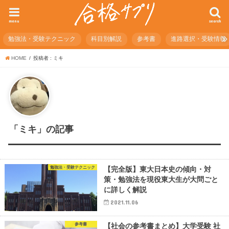
menu
search
勉強法・受験テクニック
科目別解説
参考書
進路選択・受験情報
HOME
投稿者 : ミキ
「ミキ」の記事
勉強法・受験テクニック
【完全版】東大日本史の傾向・対
策・勉強法を現役東大生が大問ごと
に詳しく解説
2021.11.06
参考書
【社会の参考書まとめ】大学受験 社