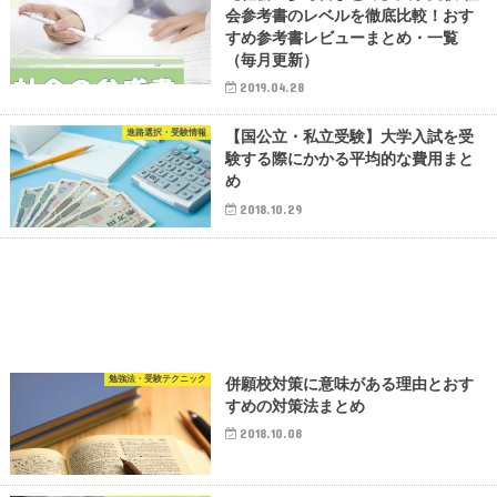
会参考書のレベルを徹底比較！おす
すめ参考書レビューまとめ・一覧
（毎月更新）
2019.04.28
進路選択・受験情報
【国公立・私立受験】大学入試を受
験する際にかかる平均的な費用まと
め
2018.10.29
勉強法・受験テクニック
併願校対策に意味がある理由とおす
すめの対策法まとめ
2018.10.08