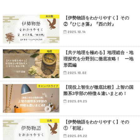
未分類
【伊勢物語をわかりやすく】その
②『ひじき藻』『西の対』
2025.10.14
地理
【共テ地理を極める】地理総合・地
理探究を分野別に徹底攻略！ ー地
形図編
2025.10.02
キャンパスライフ
【現役上智生が徹底比較】上智の国
際系3学部の特徴＆違いまとめ！
2025.09.25
古典
【伊勢物語をわかりやすく】その
①「初冠」
2025.09.22