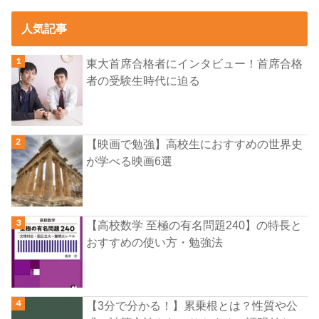
人気記事
東大首席合格者にインタビュー！首席合格
者の受験生時代に迫る
【映画で勉強】高校生におすすめの世界史
が学べる映画6選
【高校数学 至極の有名問題240】の特長と
おすすめの使い方・勉強法
【3分で分かる！】累乗根とは？性質や公