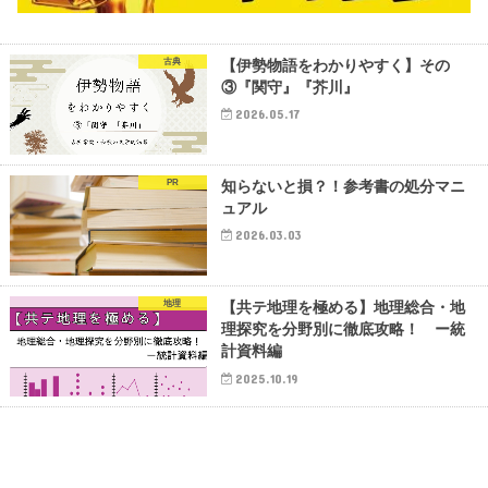
古典
【伊勢物語をわかりやすく】その
③『関守』『芥川』
2026.05.17
PR
知らないと損？！参考書の処分マニ
ュアル
2026.03.03
地理
【共テ地理を極める】地理総合・地
理探究を分野別に徹底攻略！ ー統
計資料編
2025.10.19