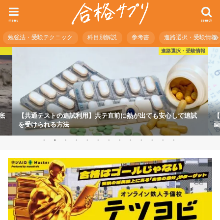
menu
search
勉強法・受験テクニック
科目別解説
参考書
進路選択・受験情報
進路選択・受験情報
底
【共通テストの追試利用】共テ直前に熱が出ても安心して追試
【
を受けられる方法
画