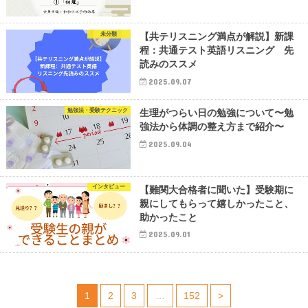
未分類
【共テリスニング満点が解説】新課
程：共通テスト英語リスニング 先
読みのススメ
2025.09.07
勉強法・受験テクニック
生理がつらい日の勉強について〜勉
強法から体調の整え方まで紹介〜
2025.09.04
インタビュー
【難関大合格者に聞いた】受験期に
親にしてもらって嬉しかったこと、
助かったこと
2025.09.01
1
2
3
…
152
>