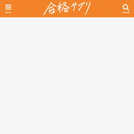
menu
search