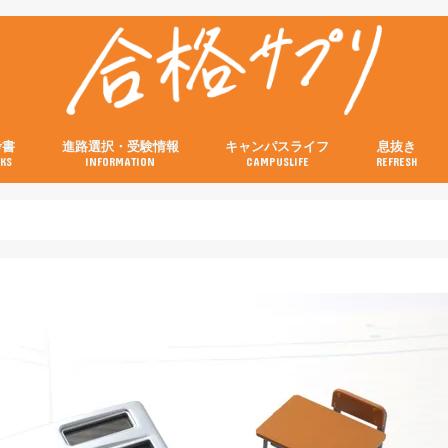
考書
進路選択・受験情報
キャンパスライフ
息抜き
KS
INFORMATION
CAMPUSLIFE
REFRESH
の参考書
の参考書
の参考書
の参考書
の参考書
試験当日の流れと注意点特集
画像付き！キャンパスの行き方特集