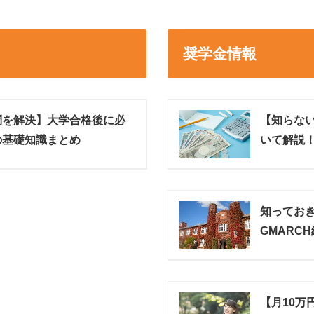
奨学金情報
問を解決】大学合格後に必
【知らな
の基礎知識まとめ
いて解説
知ってお
GMARC
【月10