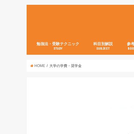
勉強法・受験テクニック
科目別解説
参
STUDY
SUBJECT
BOO
数学【3分で分かる！】
英語
世界史
日本史
古典
現代文
化学
物理
生物
英語
数学
国語
社会
理科
HOME
大学の学費・奨学金