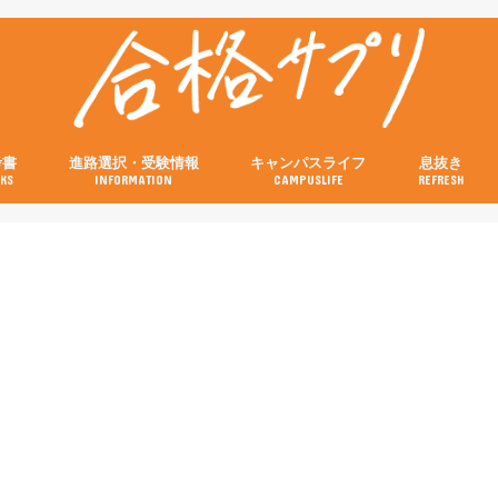
考書
進路選択・受験情報
キャンパスライフ
息抜き
KS
INFORMATION
CAMPUSLIFE
REFRESH
の参考書
の参考書
の参考書
の参考書
の参考書
試験当日の流れと注意点特集
画像付き！キャンパスの行き方特集