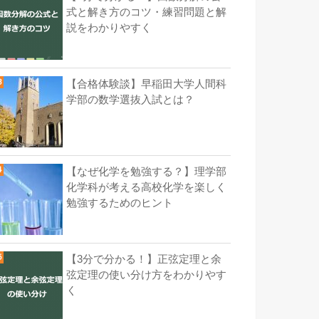
式と解き方のコツ・練習問題と解
説をわかりやすく
【合格体験談】早稲田大学人間科
学部の数学選抜入試とは？
【なぜ化学を勉強する？】理学部
化学科が考える高校化学を楽しく
勉強するためのヒント
【3分で分かる！】正弦定理と余
弦定理の使い分け方をわかりやす
く