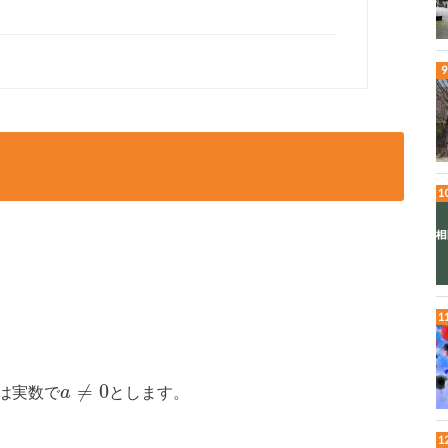
≠
0
は実数で
とします。
a