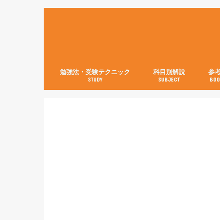
勉強法・受験テクニック
科目別解説
参
STUDY
SUBJECT
BOO
数学【3分で分かる！】
英語
世界史
日本史
古典
現代文
化学
物理
生物
英語
数学
国語
社会
理科