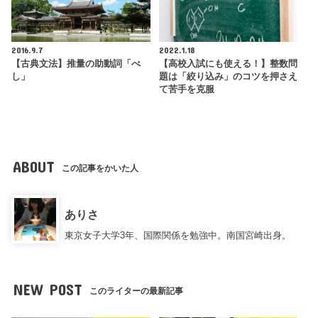
2016.9.7
2022.1.18
【古典文法】推量の助動詞「べ
【高校入試にも使える！】整数問
し」
題は「絞り込み」のコツを押さえ
て苦手を克服
ABOUT
この記事をかいた人
ありさ
東京女子大学3年、国際関係を勉強中。南国宮崎出身。
NEW POST
このライターの最新記事