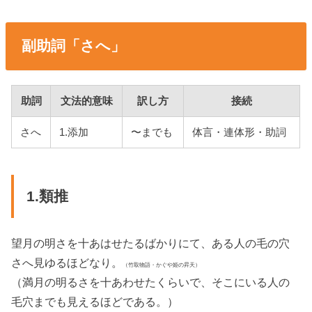
副助詞「さへ」
助詞
文法的意味
訳し方
接続
さへ
1.添加
〜までも
体言・連体形・助詞
1.類推
望月の明さを十あはせたるばかりにて、ある人の毛の穴
さへ見ゆるほどなり。
（竹取物語・かぐや姫の昇天）
（満月の明るさを十あわせたくらいで、そこにいる人の
毛穴までも見えるほどである。）