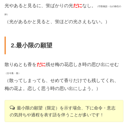
光やあると見るに、蛍ばかりの光
だに
なし。
（竹取物語・仏の御石の
鉢）
（光があるかと見ると、蛍ほどの光さえもない。）
2.最小限の願望
散りぬとも香を
だに
残せ梅の花恋しき時の思ひ出にせむ
（古今集・春）
（散ってしまっても、せめて香りだけでも残してくれ、
梅の花よ。恋しく思う時の思い出にしよう。）
最小限の願望（限定）を示す場合、下に命令・意志
の気持ちや過程を表す語を伴うことが多いです！