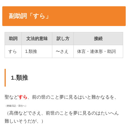
副助詞「すら」
助詞
文法的意味
訳し方
接続
すら
1.類推
〜さえ
体言・連体形・助詞
1.類推
聖など
すら
、前の世のこと夢に見るはいと難かなるを、
（更級日記・宮仕へ）
（高僧などでさえ、前世のことを夢に見るのはたいへん
難しいそうだが、）