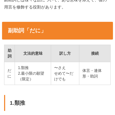
用言を修飾する役割があります。
副助詞「だに」
助
文法的意味
訳し方
接続
詞
1.類推
〜さえ
だ
体言・連体
2.最小限の願望
せめて〜だ
に
形・助詞
（限定）
けでも
1.類推