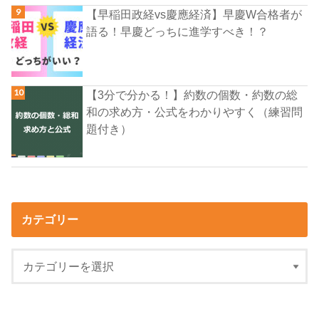
【早稲田政経vs慶應経済】早慶W合格者が
語る！早慶どっちに進学すべき！？
【3分で分かる！】約数の個数・約数の総
和の求め方・公式をわかりやすく（練習問
題付き）
カテゴリー