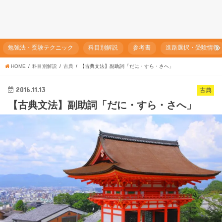
勉強法・受験テクニック
科目別解説
参考書
進路選択・受験情報
HOME
科目別解説
古典
【古典文法】副助詞「だに・すら・さへ」
2016.11.13
古典
【古典文法】副助詞「だに・すら・さへ」