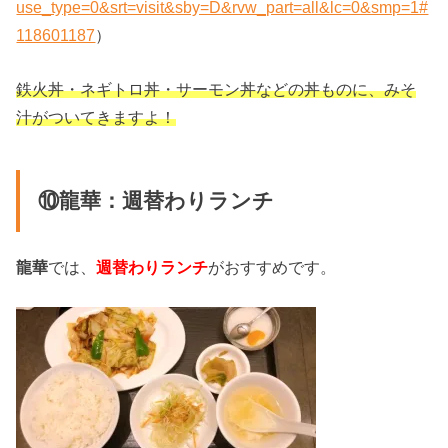
use_type=0&srt=visit&sby=D&rvw_part=all&lc=0&smp=1#
118601187
）
鉄火丼・ネギトロ丼・サーモン丼などの丼ものに、みそ
汁がついてきますよ！
⑩龍華：週替わりランチ
龍華
では、
週替わりランチ
がおすすめです。