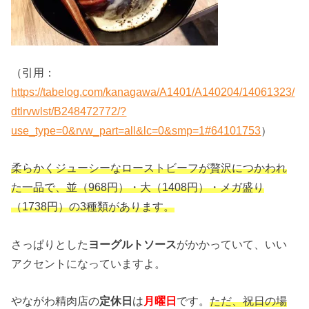
（引用：
https://tabelog.com/kanagawa/A1401/A140204/14061323/
dtlrvwlst/B248472772/?
use_type=0&rvw_part=all&lc=0&smp=1#64101753
）
柔らかくジューシーなローストビーフが贅沢につかわれ
た一品で、並（968円）・大（1408円）・メガ盛り
（1738円）の3種類があります。
さっぱりとした
ヨーグルトソース
がかかっていて、いい
アクセントになっていますよ。
やながわ精肉店の
定休日
は
月曜日
です。
ただ、祝日の場