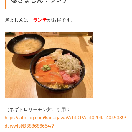
⑨ぎょしん：ランチ
ぎょしん
は、
ランチ
がお得です。
（ネギトロサーモン丼、引用：
https://tabelog.com/kanagawa/A1401/A140204/14045389/
dtlrvwlst/B388686654/?