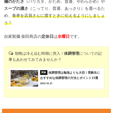
麺のかたさ
（バリカタ、かため、普通、やわらかめ）や
スープの濃さ
（こってり、普通、あっさり）を選べるた
め、
食券を店員さんに渡すときに伝えるようにしましょ
う！
自家製麺 柴田商店の
定休日
は
水曜日
です。
朝晩は冷え込む時期に突入！
体調管理
についての記
事もあわせてみてみませんか？
体調管理は勉強よりも大切！受験生に
おすすめな体調管理の方法とポイント15選
2021.10.21