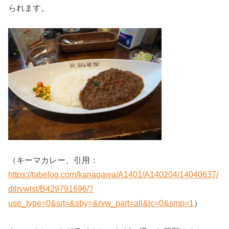
られます。
（キーマカレー、引用：
https://tabelog.com/kanagawa/A1401/A140204/14040637/
dtlrvwlst/B429791696/?
use_type=0&srt=&sby=&rvw_part=all&lc=0&smp=1
）