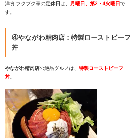
洋食 プクプク亭の
定休日
は、
月曜日、第2・4火曜日
で
す。
④やながわ精肉店：特製ローストビーフ
丼
やながわ精肉店
の絶品グルメは、
特製ローストビーフ
丼
。