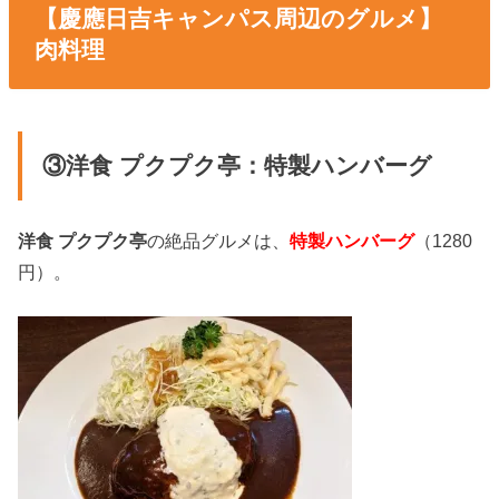
【慶應日吉キャンパス周辺のグルメ】
肉料理
③洋食 プクプク亭：特製ハンバーグ
洋食 プクプク亭
の絶品グルメは、
特製ハンバーグ
（1280
円）。