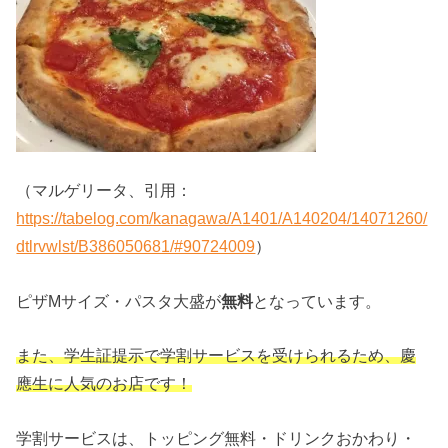
（マルゲリータ、引用：
https://tabelog.com/kanagawa/A1401/A140204/14071260/
dtlrvwlst/B386050681/#90724009
）
ピザMサイズ・パスタ大盛が
無料
となっています。
また、学生証提示で学割サービスを受けられるため、慶
應生に人気のお店です！
学割サービスは、トッピング無料・ドリンクおかわり・