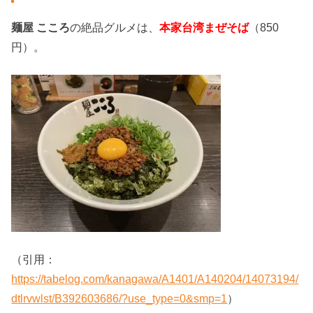
麺屋 こころ
の絶品グルメは、
本家台湾まぜそば
（850
円）。
（引用：
https://tabelog.com/kanagawa/A1401/A140204/14073194/
dtlrvwlst/B392603686/?use_type=0&smp=1
）