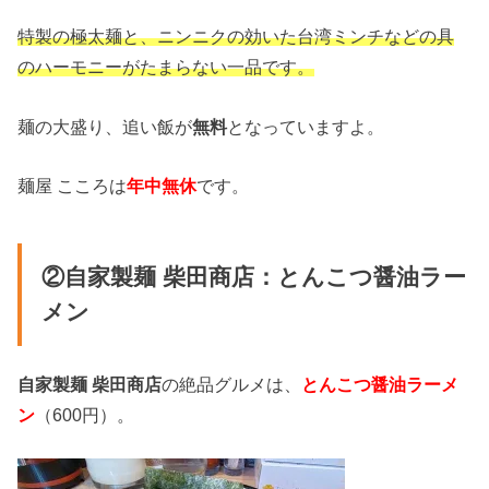
特製の極太麺と、ニンニクの効いた台湾ミンチなどの具
のハーモニーがたまらない一品です。
麺の大盛り、追い飯が
無料
となっていますよ。
麺屋 こころは
年中無休
です。
②自家製麺 柴田商店：とんこつ醤油ラー
メン
自家製麺 柴田商店
の絶品グルメは、
とんこつ醤油ラーメ
ン
（600円）。