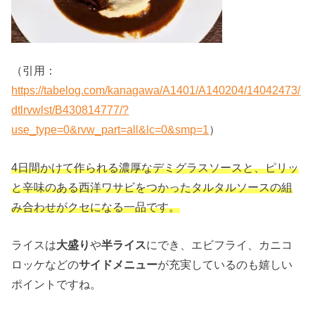
（引用：
https://tabelog.com/kanagawa/A1401/A140204/14042473/
dtlrvwlst/B430814777/?
use_type=0&rvw_part=all&lc=0&smp=1
）
4日間かけて作られる濃厚なデミグラスソースと、ピリッ
と辛味のある西洋ワサビをつかったタルタルソースの組
み合わせがクセになる一品です。
ライスは
大盛り
や
半ライス
にでき、エビフライ、カニコ
ロッケなどの
サイドメニュー
が充実しているのも嬉しい
ポイントですね。