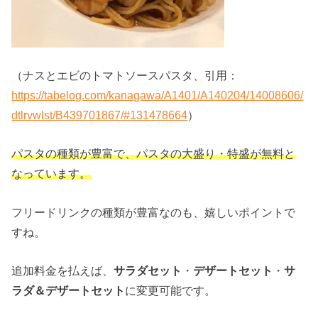
（ナスとエビのトマトソースパスタ、引用：
https://tabelog.com/kanagawa/A1401/A140204/14008606/
dtlrvwlst/B439701867/#131478664
）
パスタの種類が豊富で、パスタの大盛り・特盛が無料と
なっています。
フリードリンクの種類が豊富なのも、嬉しいポイントで
すね。
追加料金を払えば、
サラダセット
・
デザートセット
・
サ
ラダ＆デザートセット
に変更可能です。