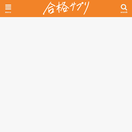
menu
search