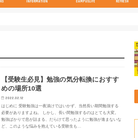
KS
INFORMATION
CAMPUSLIFE
REFRESH
の参考書
の参考書
の参考書
の参考書
の参考書
試験当日の流れと注意点特集
画像付き！キャンパスの行き方特集
【受験生必見】勉強の気分転換におすす
めの場所10選
2022.02.12
はじめに 受験勉強は一夜漬けではいかず、当然長い期間勉強する
必要がありますよね。 しかし、長い間勉強するのはとても大変。
勉強ばかりで息が詰まる、だらけて思ったように勉強が進まないな
ど、このような悩みを抱えている受験生も…