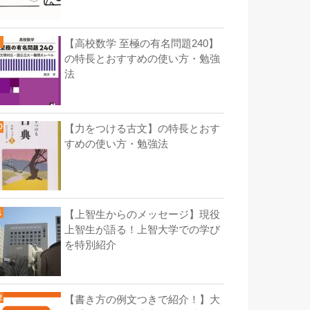
【高校数学 至極の有名問題240】
の特長とおすすめの使い方・勉強
法
【力をつける古文】の特長とおす
すめの使い方・勉強法
【上智生からのメッセージ】現役
上智生が語る！上智大学での学び
を特別紹介
【書き方の例文つきで紹介！】大