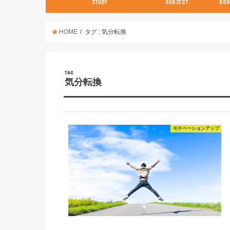
STUDY
SUBJECT
BOO
数学【3分で分かる！】
英語
世界史
日本史
古典
現代文
化学
物理
生物
英語
数学
国語
社会
理科
HOME
タグ : 気分転換
TAG
気分転換
モチベーションアップ