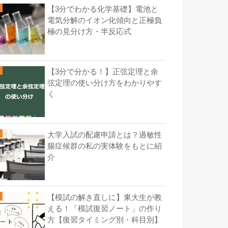
【3分でわかる化学基礎】電池と
電気分解のイオン化傾向と正極負
極の見分け方・半反応式
【3分で分かる！】正弦定理と余
弦定理の使い分け方をわかりやす
く
大学入試の配慮申請とは？過敏性
腸症候群の私の実体験をもとに紹
介
【模試の解き直しに】東大生が教
える！「模試復習ノート」の作り
方【復習タイミング別・科目別】