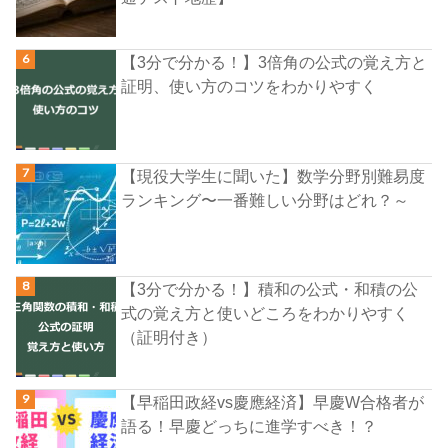
【3分で分かる！】3倍角の公式の覚え方と
証明、使い方のコツをわかりやすく
【現役大学生に聞いた】数学分野別難易度
ランキング〜一番難しい分野はどれ？～
【3分で分かる！】積和の公式・和積の公
式の覚え方と使いどころをわかりやすく
（証明付き）
【早稲田政経vs慶應経済】早慶W合格者が
語る！早慶どっちに進学すべき！？