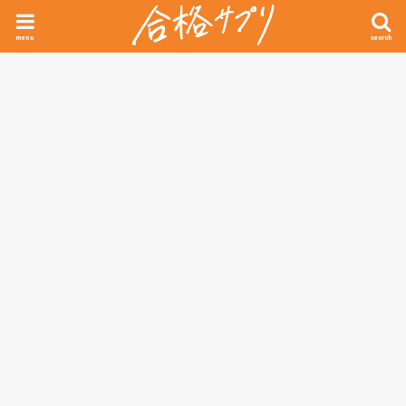
menu
search