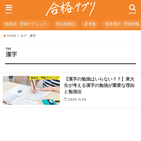
menu
search
勉強法・受験テクニック
科目別解説
参考書
進路選択・受験情報
HOME
タグ : 漢字
TAG
漢字
勉強法・受験テクニック
【漢字の勉強はいらない？？】東大
生が考える漢字の勉強が重要な理由
と勉強法
2022.11.02