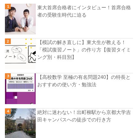
東大首席合格者にインタビュー！首席合格
者の受験生時代に迫る
【模試の解き直しに】東大生が教える！
「模試復習ノート」の作り方【復習タイミ
ング別・科目別】
【高校数学 至極の有名問題240】の特長と
おすすめの使い方・勉強法
絶対に迷わない！出町柳駅から京都大学吉
田キャンパスへの徒歩での行き方