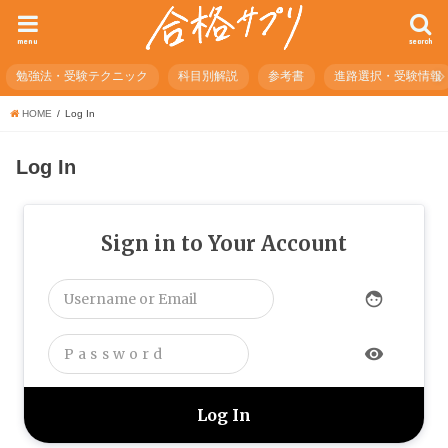
menu
search
勉強法・受験テクニック
科目別解説
参考書
進路選択・受験情報
HOME
Log In
Log In
Sign in to Your Account
face
visibility