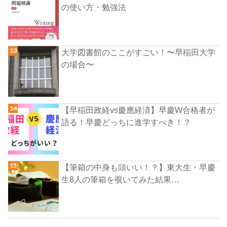
の使い方・勉強法
大学図書館のここがすごい！〜早稲田大学
の場合〜
【早稲田政経vs慶應経済】早慶W合格者が
語る！早慶どっちに進学すべき！？
【筆箱の中身も頭いい！？】東大生・早慶
生8人の筆箱を覗いてみた結果…