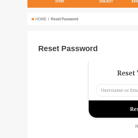
STUDY
SUBJECT
BOO
数学【3分で分かる！】
英語
世界史
日本史
古典
現代文
化学
物理
生物
英語
数学
国語
社会
理科
HOME
Reset Password
Reset Password
Reset
R