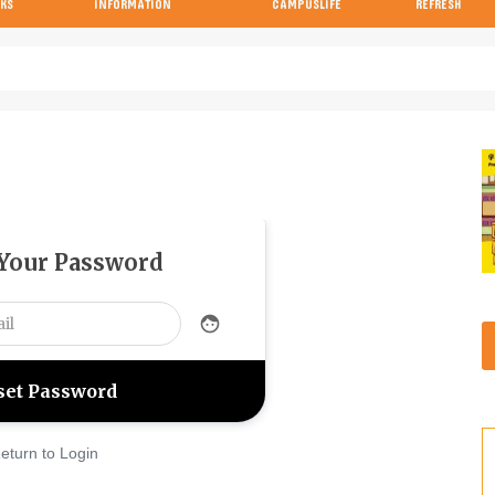
KS
INFORMATION
CAMPUSLIFE
REFRESH
の参考書
の参考書
の参考書
の参考書
の参考書
試験当日の流れと注意点特集
画像付き！キャンパスの行き方特集
 Your Password
face
eturn to Login