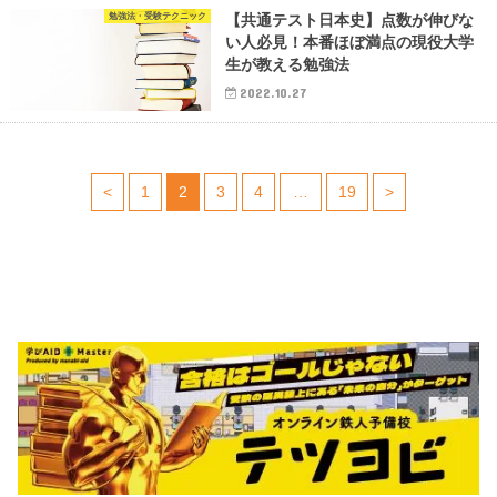
勉強法・受験テクニック
【共通テスト日本史】点数が伸びな
い人必見！本番ほぼ満点の現役大学
生が教える勉強法
2022.10.27
<
1
2
3
4
…
19
>