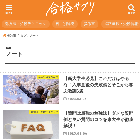
menu
search
勉強法・受験テクニック
科目別解説
参考書
進路選択・受験情報
HOME
タグ : ノート
TAG
ノート
キャンパスライフ
【新大学生必見】これだけはやる
な！入学直後の失敗談とそこから学
ぶ教訓6選
2023.03.03
勉強法・受験テクニック
【質問は最強の勉強法】ダメな質問
例と良い質問のコツを東大生が徹底
解説！
2023.02.06