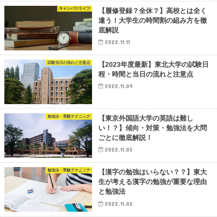
キャンパスライフ
【履修登録？全休？】高校とは全く
違う！大学生の時間割の組み方を徹
底解説
2022.11.11
試験当日の流れと注意点
【2023年度最新】東北大学の試験日
程・時間と当日の流れと注意点
2022.11.09
勉強法・受験テクニック
【東京外国語大学の英語は難し
い！？】傾向・対策・勉強法を大問
ごとに徹底解説！
2022.11.05
勉強法・受験テクニック
【漢字の勉強はいらない？？】東大
生が考える漢字の勉強が重要な理由
と勉強法
2022.11.02