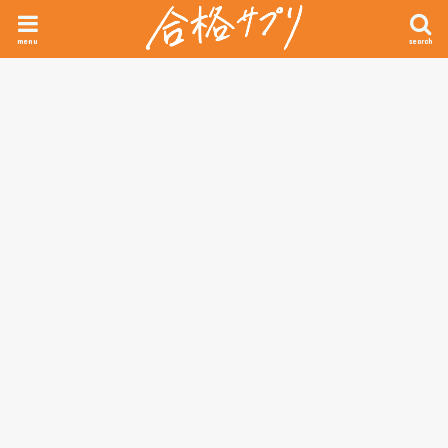
menu
search