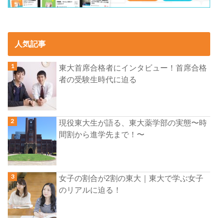
人気記事
東大首席合格者にインタビュー！首席合格
者の受験生時代に迫る
現役東大生が語る、東大薬学部の実態〜時
間割から進学先まで！〜
女子の割合が2割の東大｜東大で学ぶ女子
のリアルに迫る！