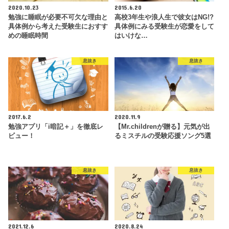
2020.10.23
2015.6.20
勉強に睡眠が必要不可欠な理由と
高校3年生や浪人生で彼女はNG!?
具体例から考えた受験生におすす
具体例にみる受験生が恋愛をして
めの睡眠時間
はいけな…
息抜き
息抜き
2017.6.2
2020.11.9
勉強アプリ「i暗記＋」を徹底レ
【Mr.childrenが贈る】元気が出
ビュー！
るミスチルの受験応援ソング5選
息抜き
息抜き
2021.12.6
2020.8.24