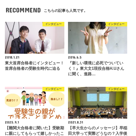
RECOMMEND
こちらの記事も人気です。
インタビュー
インタビュー
2018.1.21
2016.6.5
東大首席合格者にインタビュー！
『新しい環境に必死でついてい
首席合格者の受験生時代に迫る
く！』東大文1現役合格H.Uさん
に聞く、進路…
インタビュー
インタビュー
2025.9.1
2021.8.31
【難関大合格者に聞いた】受験期
【早大生からのメッセージ】早稲
に親にしてもらって嬉しかったこ
田大学って実際どうなの？入学後