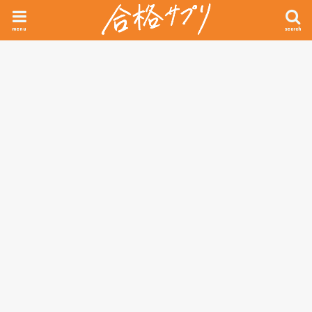
menu
search