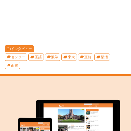
インタビュー
センター
国語
数学
東大
直前
部活
面接