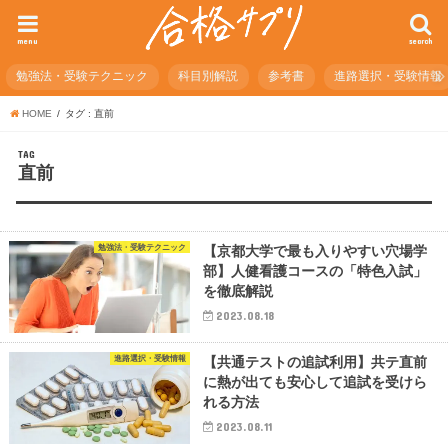
menu
search
勉強法・受験テクニック
科目別解説
参考書
進路選択・受験情報
HOME
タグ : 直前
TAG
直前
勉強法・受験テクニック
【京都大学で最も入りやすい穴場学
部】人健看護コースの「特色入試」
を徹底解説
2023.08.18
進路選択・受験情報
【共通テストの追試利用】共テ直前
に熱が出ても安心して追試を受けら
れる方法
2023.08.11