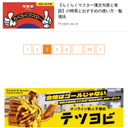
国語の参考書
【らくらくマスター漢文句形と単
語】の特長とおすすめの使い方・勉
強法
2023.06.13
<
1
2
3
4
…
26
>