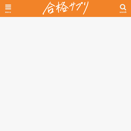
menu
search