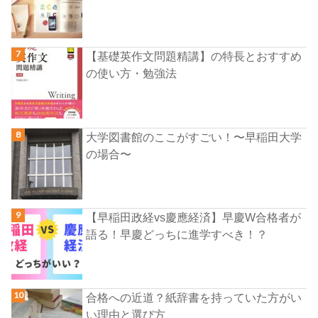
【基礎英作文問題精講】の特長とおすすめ
の使い方・勉強法
大学図書館のここがすごい！〜早稲田大学
の場合〜
【早稲田政経vs慶應経済】早慶W合格者が
語る！早慶どっちに進学すべき！？
合格への近道？紙辞書を持っていた方がい
い理由と選び方