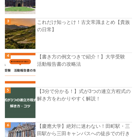
これだけ知っとけ！古文常識まとめ【貴族
の日常】
【書き方の例文つきで紹介！】大学受験
活動報告書の攻略法
【3分で分かる！】式が3つの連立方程式の
解き方をわかりやすく解説！
【慶應大学】絶対に迷わない！田町駅・三
田駅から三田キャンパスへの徒歩での行き