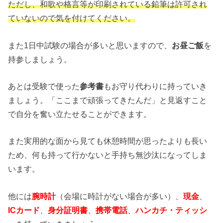
ただし、和歌や格言等が印刷されている鉛筆は許可され
ていないので気を付けてください。
また1日中試験の場合が多いと思いますので、
お昼ご飯
を
持参しましょう。
あとは受験で使った
参考書
もお守り代わりに持っていき
ましょう。「ここまで頑張ってきたんだ」と見返すこと
で自分を奮い立たせることができます。
また実用的な面から見ても休憩時間が思ったよりも長い
ため、何も持って行かないと手持ち無沙汰になってしま
います。
他には
腕時計
（会場に時計がない場合が多い）、
現金
、
ICカード
、
身分証明書
、
携帯電話
、
ハンカチ・ティッシ