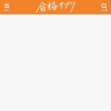
menu
search