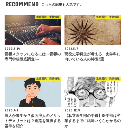
RECOMMEND
こちらの記事も人気です。
進路選択・受験情報
進路選択・受験情報
2020.3.14
2021.11.7
音響スタッフになるには～音響の
現役史学科生が考える、史学科に
専門学校徹底調査!～
向いている人の特徴3選
進路選択・受験情報
進路選択・受験情報
2025.4.1
2020.12.9
浪人か進学か？仮面浪人のメリッ
【私立医学部の学費】医学部は卒
トデメリットは？進路を選択する
業するまでに結局いくらかかるの
基準を紹介
か