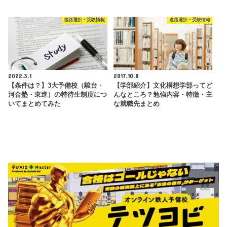
進路選択・受験情報
進路選択・受験情報
2022.3.1
2017.10.8
【条件は？】3大予備校（駿台・
【学部紹介】文化構想学部ってど
河合塾・東進）の特待生制度につ
んなところ？勉強内容・特徴・主
いてまとめてみた
な就職先まとめ