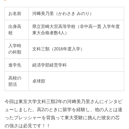
お名前
河﨑美乃里（かわさき みのり）
出身高
県立宮崎大宮高等学校（非中高一貫 入学年度
校
東大合格者数4人）
入学時
文科三類（2016年度入学）
の科類
進学先
経済学部経営学科
高校の
卓球部
部活
今回は東京大学文科三類2年の河﨑美乃里さんにインタビ
ューしました。高2のときに留学を経験し、他の人とは違
ったプレッシャーを背負って東大受験に挑んだ彼女の芯
の強さは必見です！！