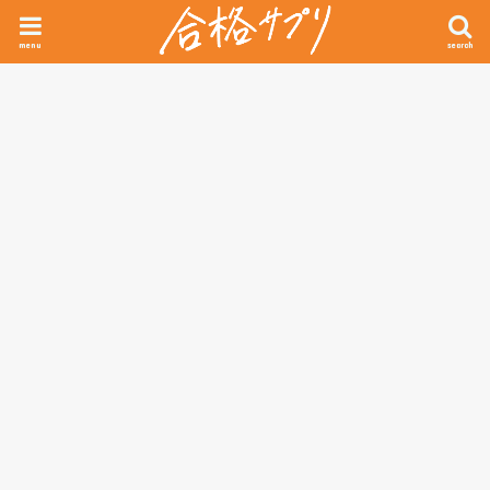
menu
search