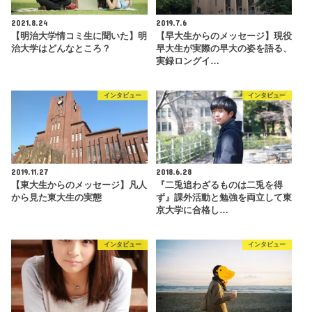
2021.8.24
2019.7.6
【明治大学情コミ生に聞いた】明
【早大生からのメッセージ】現役
治大学はどんなところ？
早大生が実際の早大の姿を語る、
実録ロングイ…
インタビュー
インタビュー
2019.11.27
2018.6.28
【東大生からのメッセージ】凡人
『二兎追わざるものは二兎を得
から見た東大生の実態
ず』課外活動と勉強を両立して東
京大学に合格し…
インタビュー
インタビュー