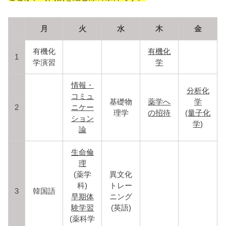
月
火
水
木
金
有機化
有機化
1
学演習
学
情報・
分析化
コミュ
基礎物
薬学へ
学
2
ニケー
理学
の招待
(量子化
ション
学)
論
生命倫
理
(薬学
異文化
科)
トレー
3
韓国語
早期体
ニング
験学習
(英語)
(薬科学