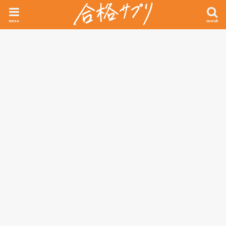
menu
search