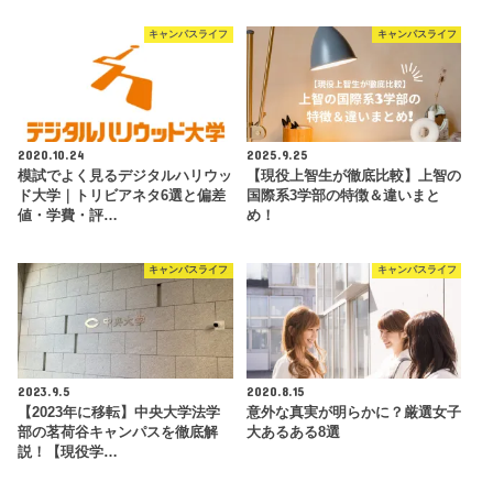
キャンパスライフ
キャンパスライフ
2020.10.24
2025.9.25
模試でよく見るデジタルハリウッ
【現役上智生が徹底比較】上智の
ド大学｜トリビアネタ6選と偏差
国際系3学部の特徴＆違いまと
値・学費・評…
め！
キャンパスライフ
キャンパスライフ
2023.9.5
2020.8.15
【2023年に移転】中央大学法学
意外な真実が明らかに？厳選女子
部の茗荷谷キャンパスを徹底解
大あるある8選
説！【現役学…