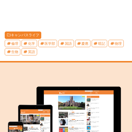
キャンパスライフ
倫理
化学
医学部
国語
慶應
暗記
物理
生物
英語