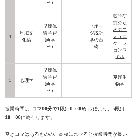
科)
薬学研
究のた
早期体
スポー
めのコ
地域文
験学習
ツ統計
4
ミュニ
化論
(両学
学の基
ケーシ
科)
礎
ョンス
キル
早期体
験学習
基礎生
5
心理学
(両学
物学
科)
授業時間は1コマ
90分
で1限は
9：00
から始まり、5限は
18：00
に終わります。
空きコマはあるものの、高校に比べると授業時間が長い