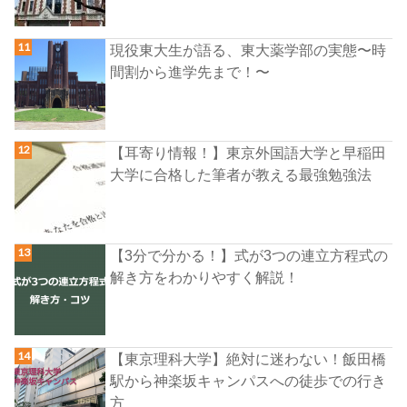
現役東大生が語る、東大薬学部の実態〜時
間割から進学先まで！〜
【耳寄り情報！】東京外国語大学と早稲田
大学に合格した筆者が教える最強勉強法
【3分で分かる！】式が3つの連立方程式の
解き方をわかりやすく解説！
【東京理科大学】絶対に迷わない！飯田橋
駅から神楽坂キャンパスへの徒歩での行き
方