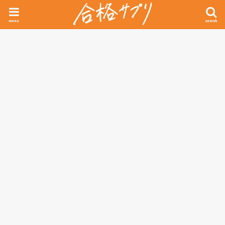
menu
search