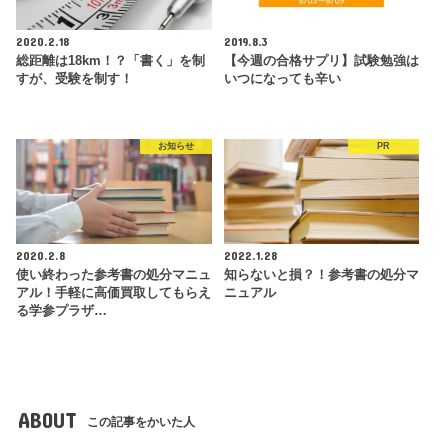
2020.2.18
2019.8.3
総距離は18km！？「書く」を制
【今週の合格サプリ】試験勉強は
すが、受験を制す！
いつになっても辛い
お知らせ
PR
2020.2.8
2022.1.28
使い終わった参考書の処分マニュ
知らないと損？！参考書の処分マ
アル！手軽に高価買取してもらえ
ニュアル
る学参プラザ…
ABOUT
この記事をかいた人