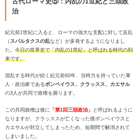
古代ローマ史⑤：内乱の1世紀と三頭政
治
紀元前1世紀に入ると、ローマの強大な支配に対して反乱
（
スパルタクスの乱
など）が多発するようになりまし
た。
今日の世界史で「内乱の1世紀」と呼ばれる時代の到
来です。
混乱する時代が続く紀元前60年、当時力を持っていた軍
人・政治家である
ポンペイウス、クラッスス、カエサル
の3人が共同で政権を握ります。
この共同政権は後に
「第1回三頭政治」
と呼ばれるように
なりますが、クラッススが亡くなった後ポンペイウスと
カエサルが対立してしまったため、短期間で解消されて
しまいました。