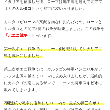
イタリアを征服した後、ローマは地中海を越えて北アフ
リカの
カルタゴ
という都市に攻め入りました。
カルタゴがローマの支配を頑なに拒んだため、ローマと
カルタゴとの間で3度の戦争が勃発しました。この戦争を
「ポエニ戦争」
と言います。
第一次ポエニ戦争では、ローマ側が勝利してシチリア半
島を属州にしました。
第二次ポエニ戦争では、カルタゴの将軍
ハンニバル
がア
ルプス山脈を越えてローマに攻め入りましたが、最終的
にカルタゴの南にあるザマで、ローマの将軍
スキピオ
に
敗れてしまいます。
2回連続で戦争に勝利したローマは、最後の第三次ポエニ
戦争でもカルタゴに勝利し、カルタゴは完全に滅ぼされ