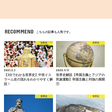
RECOMMEND
こちらの記事も人気です。
世界史
世界史
2021.2.3
2020.9.17
【3分でわかる世界史】中世イス
世界史解説【帝国主義とアジアの
ラーム史の流れをわかりやすく解
民族運動】帝国主義と列強の展開
説！
①
世界史
世界史