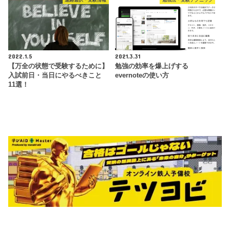
進路選択・受験情報
勉強法・受験テクニック
2022.1.5
2021.3.31
【万全の状態で受験するために】
勉強の効率を爆上げする
入試前日・当日にやるべきこと
evernoteの使い方
11選！