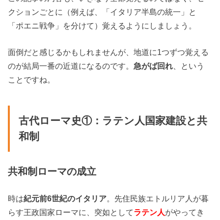
クションごとに（例えば、「イタリア半島の統一」と
「ポエニ戦争」を分けて）覚えるようにしましょう。
面倒だと感じるかもしれませんが、地道に1つずつ覚える
のが結局一番の近道になるのです。
急がば回れ
、という
ことですね。
古代ローマ史①：ラテン人国家建設と共
和制
共和制ローマの成立
時は
紀元前6世紀のイタリア
。先住民族エトルリア人が暮
らす王政国家ローマに、突如として
ラテン人
がやってき