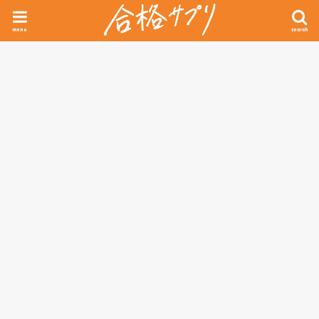
menu
search