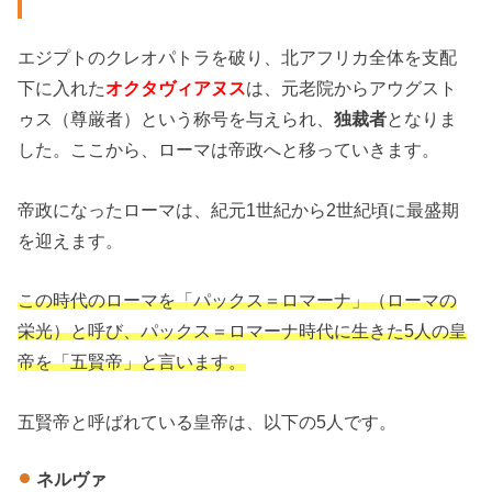
エジプトのクレオパトラを破り、北アフリカ全体を支配
下に入れた
オクタヴィアヌス
は、元老院からアウグスト
ゥス（尊厳者）という称号を与えられ、
独裁者
となりま
した。ここから、ローマは帝政へと移っていきます。
帝政になったローマは、紀元1世紀から2世紀頃に最盛期
を迎えます。
この時代のローマを「パックス＝ロマーナ」（ローマの
栄光）と呼び、パックス＝ロマーナ時代に生きた5人の皇
帝を「五賢帝」と言います。
五賢帝と呼ばれている皇帝は、以下の5人です。
ネルヴァ