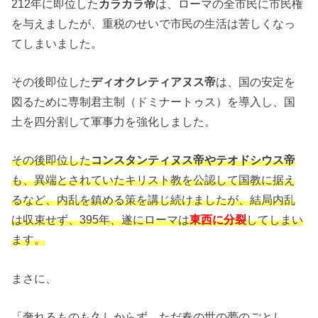
212年に即位した
カラカラ帝
は、ローマの全市民に市民権
を与えましたが、重税のせいで市民の生活は苦しくなっ
てしまいました。
その後即位した
ディオクレティアヌス帝
は、国の安定を
図るために専制君主制（ドミナートゥス）を導入し、国
土を四分割して軍事力を強化しました。
その後即位した
コンスタンティヌス帝やテオドシウス帝
も、異端とされていたキリスト教を公認して国教に据え
るなど、内乱を鎮める策を講じ続けましたが、結局内乱
は収束せず、395年、遂にローマは
東西に分裂
してしまい
ます。
まさに、
「奢れるものも久しからず、ただ春の世の夢のごとし。