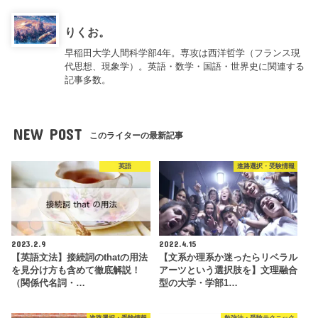
りくお。
早稲田大学人間科学部4年。専攻は西洋哲学（フランス現
代思想、現象学）。英語・数学・国語・世界史に関連する
記事多数。
NEW POST
このライターの最新記事
英語
進路選択・受験情報
2023.2.9
2022.4.15
【英語文法】接続詞のthatの用法
【文系か理系か迷ったらリベラル
を見分け方も含めて徹底解説！
アーツという選択肢を】文理融合
（関係代名詞・…
型の大学・学部1…