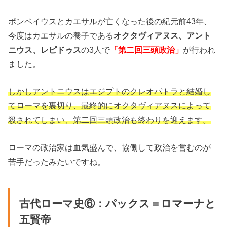
ポンペイウスとカエサルが亡くなった後の紀元前43年、
今度はカエサルの養子である
オクタヴィアヌス、アント
ニウス、レピドゥス
の3人で
「第二回三頭政治」
が行われ
ました。
しかしアントニウスはエジプトのクレオパトラと結婚し
てローマを裏切り、最終的にオクタヴィアヌスによって
殺されてしまい、第二回三頭政治も終わりを迎えます。
ローマの政治家は血気盛んで、協働して政治を営むのが
苦手だったみたいですね。
古代ローマ史⑥：パックス＝ロマーナと
五賢帝