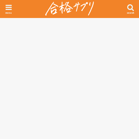
menu
search