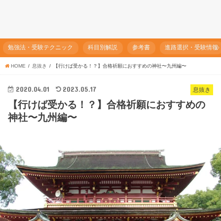
勉強法・受験テクニック
科目別解説
参考書
進路選択・受験情報
HOME
息抜き
【行けば受かる！？】合格祈願におすすめの神社〜九州編〜
2020.04.01
2023.05.17
息抜き
【行けば受かる！？】合格祈願におすすめの
神社〜九州編〜