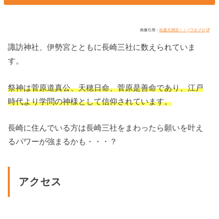
画像引用：
松森天満宮！！ | ワタブロ
諏訪神社、伊勢宮とともに長崎三社に数えられていま
す。
祭神は菅原道真公、天穂日命、菅原是善命であり、江戸
時代より学問の神様として信仰されています。
長崎に住んでいる方は長崎三社をまわったら願いを叶え
るパワーが強まるかも・・・？
アクセス