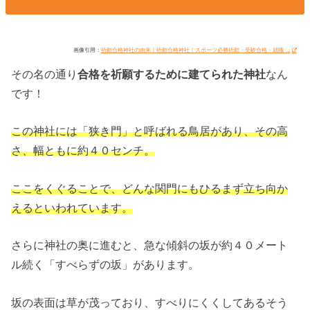
画像引用：
祈願合格神社の由来｜祈願合格神社｜スポーツ必勝祈願・受験合格・就職 …
その名の通り
合格を祈願するために建てられた神社
なん
です！
この神社には「狭き門」と呼ばれる鳥居があり、その高
さ、幅ともに約４０センチ。
ここをくぐることで、どんな関門にもひるまず立ち向か
えるといわれています。
さらに神社の奥に進むと、急な傾斜の坂が約４０メート
ル続く「すべらずの坂」があります。
坂の表面は草が茂っており、すべりにくくしてあるそう