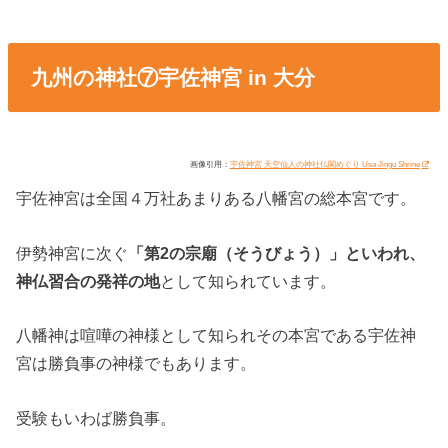
九州の神社⑦宇佐神宮 in 大分
画像引用：
宇佐神宮 天空仙人の神社仏閣めぐり Usa Jingu Shrine
宇佐神宮は全国４万社あまりある八幡宮の総本宮です。
伊勢神宮に次ぐ
「第2の宗廟（そうびょう）」といわれ、
神仏習合の発祥の地
として知られています。
八幡神は喧嘩の神様として知られその本宮である宇佐神
宮は勝負事の神様でもあります。
受験もいわば勝負事。