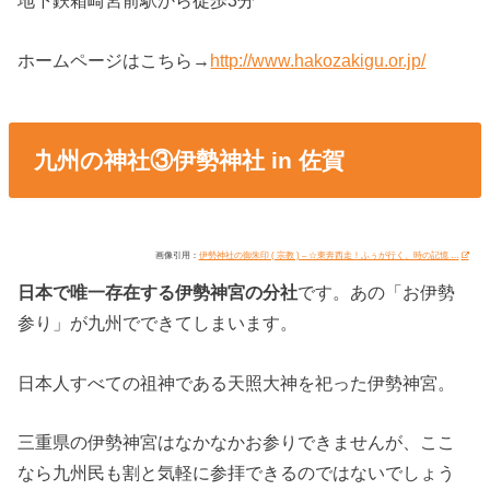
地下鉄箱崎宮前駅から徒歩3分
ホームページはこちら→
http://www.hakozakigu.or.jp/
九州の神社③伊勢神社 in 佐賀
画像引用：
伊勢神社の御朱印 ( 宗教 ) – ☆東奔西走！ふぅが行く、時の記憶 …
日本で唯一存在する伊勢神宮の分社
です。あの「お伊勢
参り」が九州でできてしまいます。
日本人すべての祖神である天照大神を祀った伊勢神宮。
三重県の伊勢神宮はなかなかお参りできませんが、ここ
なら九州民も割と気軽に参拝できるのではないでしょう