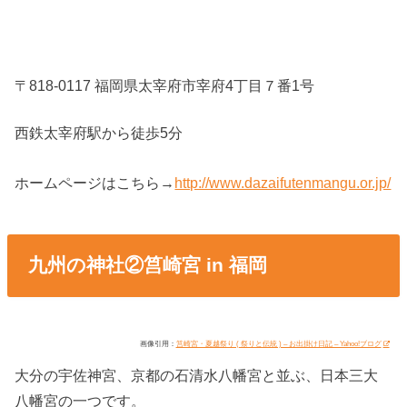
〒818-0117 福岡県太宰府市宰府4丁目７番1号
西鉄太宰府駅から徒歩5分
ホームページはこちら→
http://www.dazaifutenmangu.or.jp/
九州の神社②筥崎宮 in 福岡
画像引用：
筥崎宮・夏越祭り ( 祭りと伝統 ) – お出掛け日記 – Yahoo!ブログ
大分の宇佐神宮、京都の石清水八幡宮と並ぶ、日本三大
八幡宮の一つです。