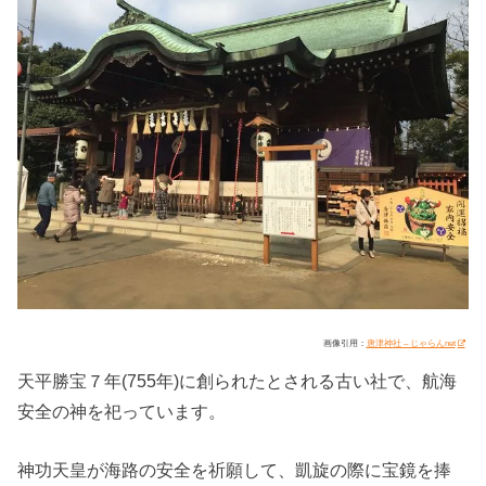
画像引用：
唐津神社 – じゃらんnet
天平勝宝７年(755年)に創られたとされる古い社で、航海
安全の神を祀っています。
神功天皇が海路の安全を祈願して、凱旋の際に宝鏡を捧