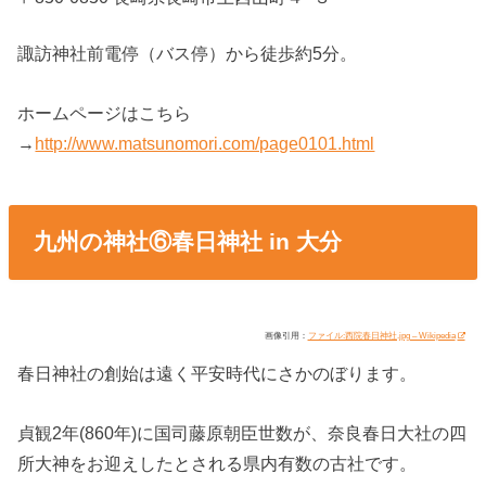
諏訪神社前電停（バス停）から徒歩約5分。
ホームページはこちら
→
http://www.matsunomori.com/page0101.html
九州の神社⑥春日神社 in 大分
画像引用：
ファイル:西院春日神社.jpg – Wikipedia
春日神社の創始は遠く平安時代にさかのぼります。
貞観2年(860年)に国司藤原朝臣世数が、奈良春日大社の四
所大神をお迎えしたとされる県内有数の古社です。