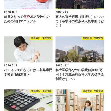
2020.10.5
2017.6.24
前日入りって何
地方受験生の
東大の進学選択（進振り）につい
ための前日マニュアル
て｜各学部の底点や人気学部はど
こ？
進路選択・受験情報
進路選択・受験情報
2020.3.18
2020.12.11
パティシエになるには～製菓専門
私大医学部なのに学費負担400万
学校を徹底調査!～
円！？東北医科薬科大学の奨学金
制度がすごい
進路選択・受験情報
進路選択・受験情報