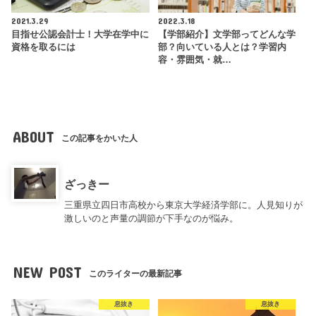
2021.3.29
2022.3.18
目指せ公認会計士！大学在学中に
【学部紹介】文学部ってどんな学
資格を取るには
部？向いている人とは？学習内
容・雰囲気・就…
ABOUT
この記事をかいた人
ざっきー
三重県立四日市高校から東京大学経済学部に。人見知りが
激しいのと声量の調節が下手なのが悩み。
NEW POST
このライターの最新記事
息抜き
息抜き