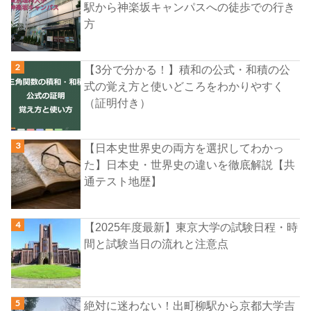
駅から神楽坂キャンパスへの徒歩での行き
方
【3分で分かる！】積和の公式・和積の公
式の覚え方と使いどころをわかりやすく
（証明付き）
【日本史世界史の両方を選択してわかっ
た】日本史・世界史の違いを徹底解説【共
通テスト地歴】
【2025年度最新】東京大学の試験日程・時
間と試験当日の流れと注意点
絶対に迷わない！出町柳駅から京都大学吉