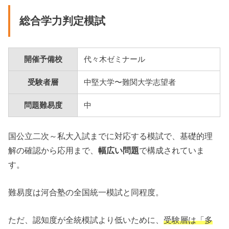
総合学力判定模試
開催予備校
代々木ゼミナール
受験者層
中堅大学〜難関大学志望者
問題難易度
中
国公立二次～私大入試までに対応する模試で、基礎的理
解の確認から応用まで、
幅広い問題
で構成されていま
す。
難易度は河合塾の全国統一模試と同程度。
ただ、認知度が全統模試より低いために、
受験層は「多