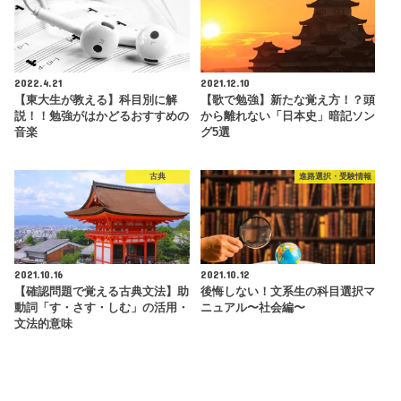
2022.4.21
2021.12.10
【東大生が教える】科目別に解
【歌で勉強】新たな覚え方！？頭
説！！勉強がはかどるおすすめの
から離れない「日本史」暗記ソン
音楽
グ5選
古典
進路選択・受験情報
2021.10.16
2021.10.12
【確認問題で覚える古典文法】助
後悔しない！文系生の科目選択マ
動詞「す・さす・しむ」の活用・
ニュアル〜社会編〜
文法的意味