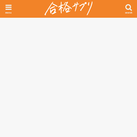
menu
search