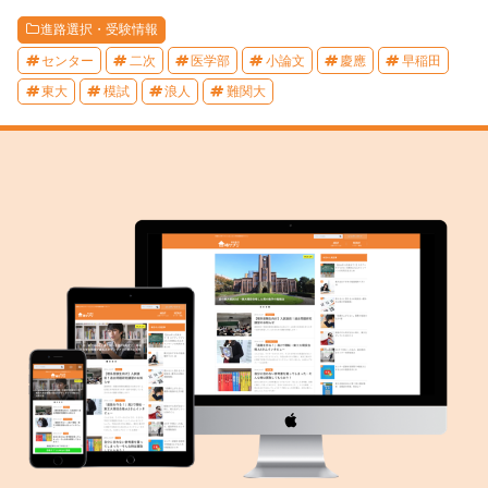
進路選択・受験情報
センター
二次
医学部
小論文
慶應
早稲田
東大
模試
浪人
難関大