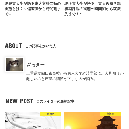
現役東大生が語る東大文科二類の
現役東大生が語る、東大教養学部
実態とは？～偏差値から時間割ま
後期課程の実態〜時間割から就職
で～
先まで！〜
ABOUT
この記事をかいた人
ざっきー
三重県立四日市高校から東京大学経済学部に。人見知りが
激しいのと声量の調節が下手なのが悩み。
NEW POST
このライターの最新記事
息抜き
息抜き