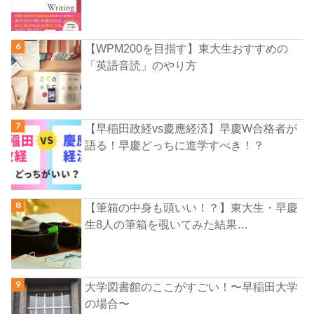
【WPM200を目指す】東大生おすすめの
「英語音読」のやり方
【早稲田政経vs慶應経済】早慶W合格者が
語る！早慶どっちに進学すべき！？
【筆箱の中身も頭いい！？】東大生・早慶
生8人の筆箱を覗いてみた結果…
大学図書館のここがすごい！〜早稲田大学
の場合〜