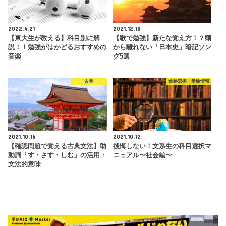
2022.4.21
2021.12.10
【東大生が教える】科目別に解
【歌で勉強】新たな覚え方！？頭
説！！勉強がはかどるおすすめの
から離れない「日本史」暗記ソン
音楽
グ5選
古典
進路選択・受験情報
2021.10.16
2021.10.12
【確認問題で覚える古典文法】助
後悔しない！文系生の科目選択マ
動詞「す・さす・しむ」の活用・
ニュアル〜社会編〜
文法的意味