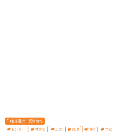
進路選択・受験情報
センター
世界史
二次
倫理
地理
学部