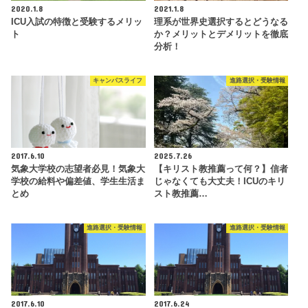
2020.1.8
2021.1.8
ICU入試の特徴と受験するメリッ
理系が世界史選択するとどうなる
ト
か？メリットとデメリットを徹底
分析！
キャンパスライフ
進路選択・受験情報
2017.6.10
2025.7.26
気象大学校の志望者必見！気象大
【キリスト教推薦って何？】信者
学校の給料や偏差値、学生生活ま
じゃなくても大丈夫！ICUのキリ
とめ
スト教推薦…
進路選択・受験情報
進路選択・受験情報
2017.6.10
2017.6.24