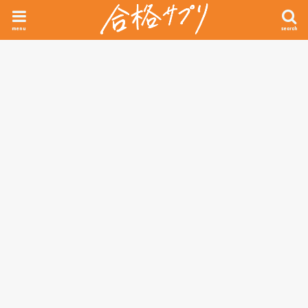
menu
search