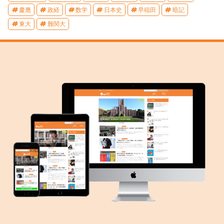
慶應
政経
数学
日本史
早稲田
暗記
東大
難関大