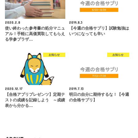
2020.2.8
2019.8.3
使い終わった参考書の処分マニュ
【今週の合格サプリ】試験勉強は
アル！手軽に高価買取してもらえ
いつになっても辛い
る学参プラザ…
お知らせ
お知らせ
2020.12.17
2019.7.13
【合格アプリプレゼンツ】定期テ
明日の自分に期待するな！【今週
ストの成績を記録しよう ～成績
の合格サプリ】
表から分かる…