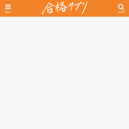
menu
search