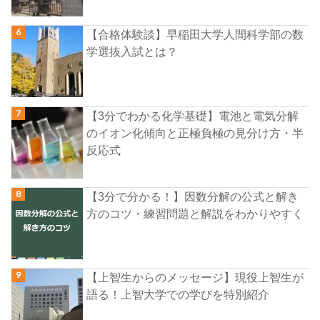
【合格体験談】早稲田大学人間科学部の数
学選抜入試とは？
【3分でわかる化学基礎】電池と電気分解
のイオン化傾向と正極負極の見分け方・半
反応式
【3分で分かる！】因数分解の公式と解き
方のコツ・練習問題と解説をわかりやすく
【上智生からのメッセージ】現役上智生が
語る！上智大学での学びを特別紹介