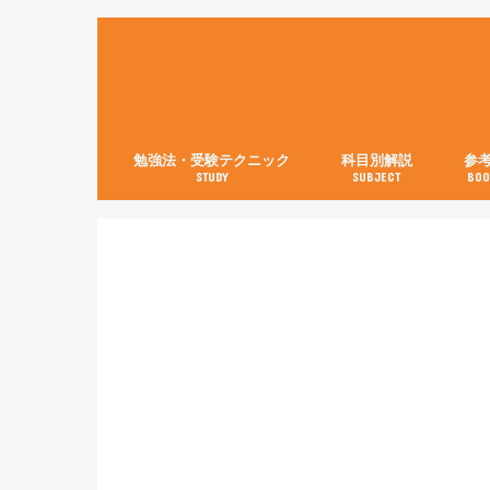
勉強法・受験テクニック
科目別解説
参
STUDY
SUBJECT
BOO
数学【3分で分かる！】
英語
世界史
日本史
古典
現代文
化学
物理
生物
英語
数学
国語
社会
理科