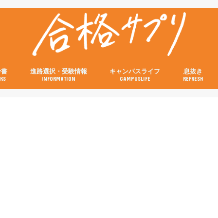
考書
進路選択・受験情報
キャンパスライフ
息抜き
KS
INFORMATION
CAMPUSLIFE
REFRESH
の参考書
の参考書
の参考書
の参考書
の参考書
試験当日の流れと注意点特集
画像付き！キャンパスの行き方特集