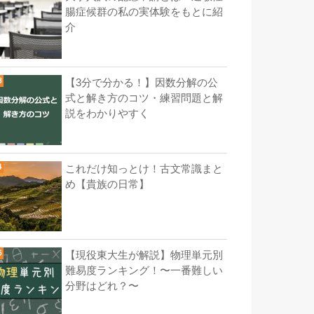
腸症候群の私の実体験をもとに紹
介
【3分で分かる！】因数分解の公
式と解き方のコツ・練習問題と解
説をわかりやすく
これだけ知っとけ！古文常識まと
め【貴族の日常】
【現役東大生が解説】物理単元別
難易度ランキング！〜一番難しい
分野はどれ？〜