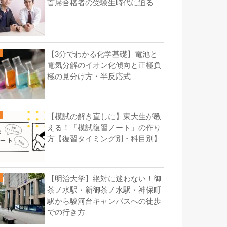
首席合格者の受験生時代に迫る
【3分でわかる化学基礎】電池と
電気分解のイオン化傾向と正極負
極の見分け方・半反応式
【模試の解き直しに】東大生が教
える！「模試復習ノート」の作り
方【復習タイミング別・科目別】
【明治大学】絶対に迷わない！御
茶ノ水駅・新御茶ノ水駅・神保町
駅から駿河台キャンパスへの徒歩
での行き方