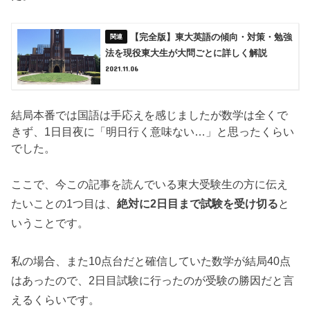
【完全版】東大英語の傾向・対策・勉強
法を現役東大生が大問ごとに詳しく解説
2021.11.06
結局本番では国語は手応えを感じましたが数学は全くで
きず、1日目夜に「明日行く意味ない…」と思ったくらい
でした。
ここで、今この記事を読んでいる東大受験生の方に伝え
たいことの1つ目は、
絶対に2日目まで試験を受け切る
と
いうことです。
私の場合、また10点台だと確信していた数学が結局40点
はあったので、2日目試験に行ったのが受験の勝因だと言
えるくらいです。