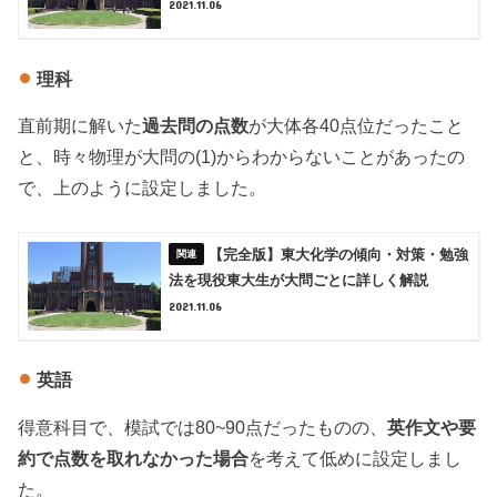
2021.11.06
理科
直前期に解いた
過去問の点数
が大体各40点位だったこと
と、時々物理が大問の(1)からわからないことがあったの
で、上のように設定しました。
【完全版】東大化学の傾向・対策・勉強
法を現役東大生が大問ごとに詳しく解説
2021.11.06
英語
得意科目で、模試では80~90点だったものの、
英作文や要
約で点数を取れなかった場合
を考えて低めに設定しまし
た。