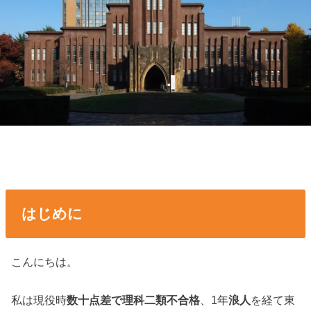
はじめに
こんにちは。
私は現役時
数十点差で理科二類不合格
、1年
浪人
を経て東