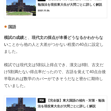
勉強法を現役東大生が大問ごとに詳しく解説
2021.11.06
国語
模試の成績
と、
現代文の採点が本番どうなるかわからな
い
ことから他の人と大差がつかない程度の40点に設定し
ました。
模試では現代文は5割以上得点でき、漢文は8割、古文だ
け5割満たない得点率だったので、古語を覚えて40点台後
半取れれば数学のカバーができそうだなと密かに期待し
ていました。
【完全版】東大国語の傾向・対策・勉強
法を現役東大生が大問ごとに詳しく解説