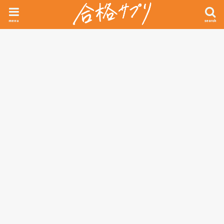
menu
search