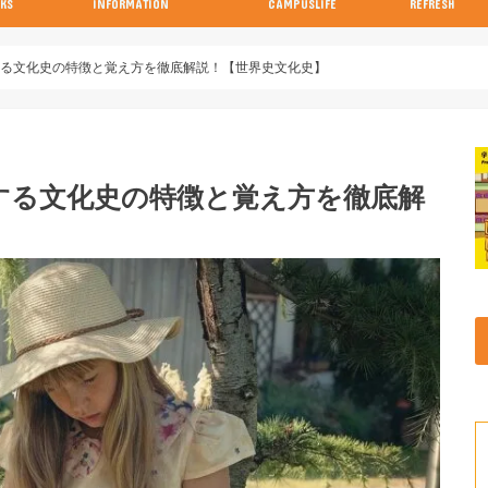
KS
INFORMATION
CAMPUSLIFE
REFRESH
の参考書
の参考書
の参考書
の参考書
の参考書
試験当日の流れと注意点特集
画像付き！キャンパスの行き方特集
する文化史の特徴と覚え方を徹底解説！【世界史文化史】
する文化史の特徴と覚え方を徹底解