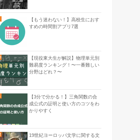
【もう迷わない！】高校生におす
すめの時間割アプリ7選
【現役東大生が解説】物理単元別
難易度ランキング！〜一番難しい
分野はどれ？〜
【3分で分かる！】三角関数の合
成公式の証明と使い方のコツをわ
かりやすく
19世紀ヨーロッパ文学に関する文