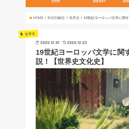
STUDY
SUBJECT
BOO
数学【3分で分かる！】
英語
世界史
日本史
古典
現代文
化学
物理
生物
英語
数学
国語
社会
理科
HOME
科目別解説
世界史
19世紀ヨーロッパ文学に関
世界史
2020.12.01
2020.12.03
19世紀ヨーロッパ文学に関
説！【世界史文化史】