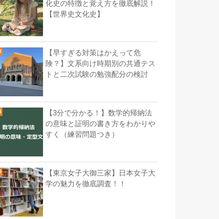
化史の特徴と覚え方を徹底解説！
【世界史文化史】
【早すぎる対策はかえって危
険？】文系向け時期別の共通テス
トと二次試験の勉強配分の検討
【3分で分かる！】数学的帰納法
の意味と証明の書き方をわかりや
すく（練習問題つき）
【東京女子大御三家】日本女子大
学の魅力を徹底調査！！