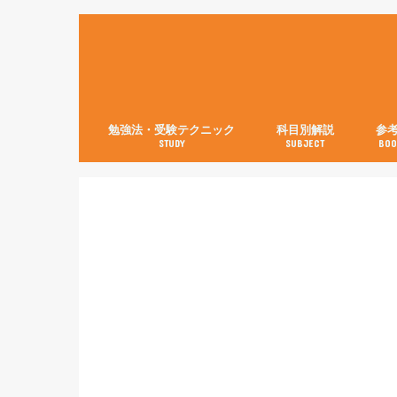
勉強法・受験テクニック
科目別解説
参
STUDY
SUBJECT
BOO
数学【3分で分かる！】
英語
世界史
日本史
古典
現代文
化学
物理
生物
英語
数学
国語
社会
理科