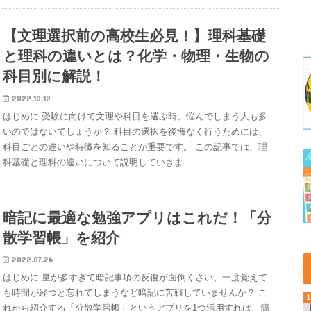
【文理選択前の高校生必見！】理科基礎
と理科の違いとは？化学・物理・生物の
科目別に解説！
2022.10.12
はじめに 受験に向けて文理や科目を選ぶ時、悩んでしまう人も多
いのではないでしょうか？ 科目の選択を後悔なく行うためには、
科目ごとの違いや特徴を知ることが重要です。 この記事では、理
科基礎と理科の違いについて説明していきま…
暗記に最適な勉強アプリはこれだ！「分
散学習帳」を紹介
2022.07.26
はじめに 量が多すぎて暗記事項の反復が面倒くさい、一度覚えて
も時間が経つと忘れてしまうなど暗記に苦戦していませんか？ こ
れから紹介する「分散学習帳」というアプリを1つ活用すれば、簡