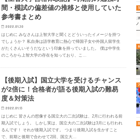
間・模試の偏差値の推移と使用していた
参考書まとめ
2022.01.30
はじめに みなさんは上智大学と聞くとどういったイメージを持つ
でしょうか？ 私自身は語学教育に熱心で帰国子女や外国人留学生
がたくさんいそうだなという印象を持っていました。 僕は中学生
のころから上智大学の存在を知っており、こ…
【後期入試】国立大学を受けるチャンス
が2倍に！合格者が語る後期入試の難易
度＆対策法
2022.01.13
はじめに 皆さんの想像する国立大の二次試験は、2月に行われる前
期入試でしょう。 しかし実は、国立大の二次試験は3月にも行われ
るんです！ それが後期入試です。 つまり後期入試を生かすこと
で、前期と後期で合わせて2回、国立大…