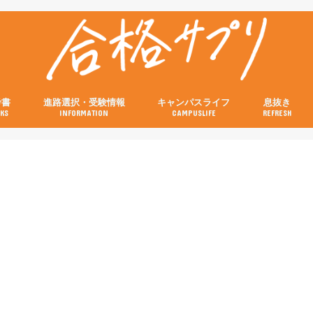
考書
進路選択・受験情報
キャンパスライフ
息抜き
KS
INFORMATION
CAMPUSLIFE
REFRESH
の参考書
の参考書
の参考書
の参考書
の参考書
試験当日の流れと注意点特集
画像付き！キャンパスの行き方特集