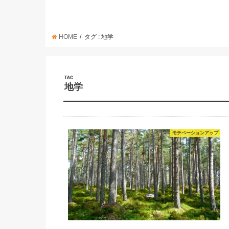
HOME
タグ : 地学
TAG
地学
モチベーションアップ