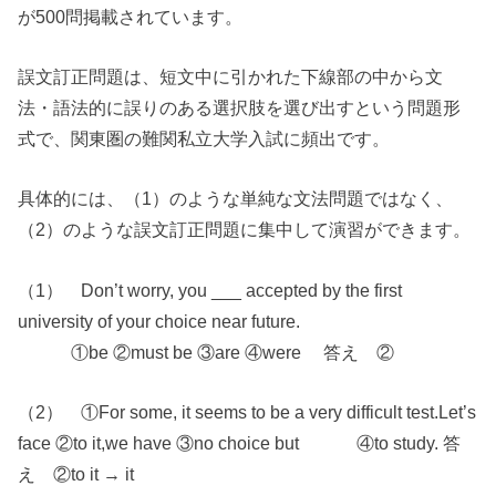
が500問掲載されています。
誤文訂正問題は、短文中に引かれた下線部の中から文
法・語法的に誤りのある選択肢を選び出すという問題形
式で、関東圏の難関私立大学入試に頻出です。
具体的には、（1）のような単純な文法問題ではなく、
（2）のような誤文訂正問題に集中して演習ができます。
（1） Don’t worry, you ___ accepted by the first
university of your choice near future.
①be ②must be ③are ④were 答え ②
（2） ①For some, it seems to be a very difficult test.Let’s
face ②to it,we have ③no choice but ④to study. 答
え ②to it → it