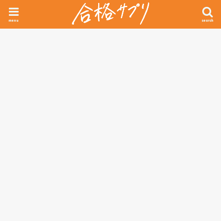
menu
search