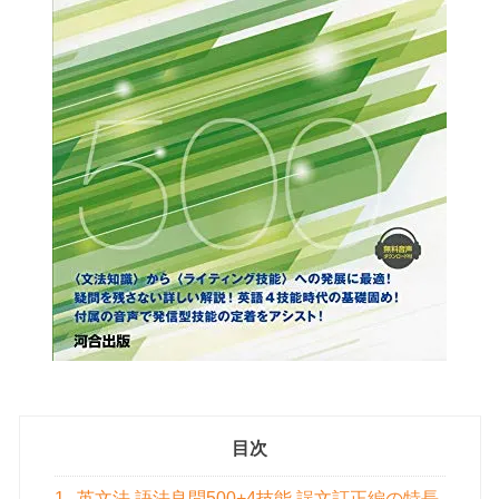
目次
1
英文法 語法良問500+4技能 誤文訂正編の特長