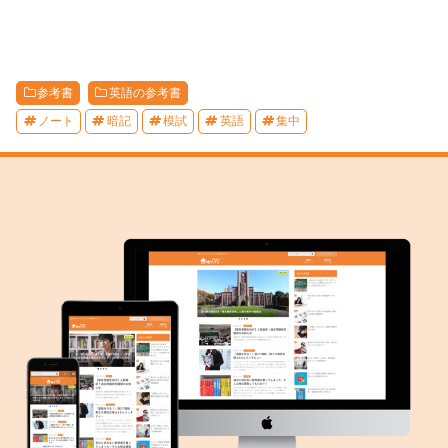
参考書
英語の参考書
ノート
暗記
模試
英語
集中