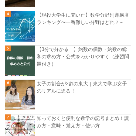
【現役大学生に聞いた】数学分野別難易度
ランキング〜一番難しい分野はどれ？～
【3分で分かる！】約数の個数・約数の総
和の求め方・公式をわかりやすく（練習問
題付き）
女子の割合が2割の東大｜東大で学ぶ女子
のリアルに迫る！
知っておくと便利な数学の記号まとめ！読
み方・意味・覚え方・使い方