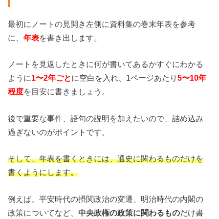
最初にノートの見開き左側に資料集の巻末年表を参考
に、
年表
を書き出します。
ノートを見返したときに何が書いてあるかすぐにわかる
ように
1〜2年ごと
に空白を入れ、1ページあたり
5〜10年
程度
を目安に書きましょう。
後で重要な事件、語句の説明を加えたいので、詰め込み
過ぎないのがポイントです。
そして、年表を書くときには、通史に関わるものだけを
書くようにします。
例えば、平安時代の摂関政治の変遷、明治時代の内閣の
政策についてなど、
中央政権の政策に関わるもの
だけ書