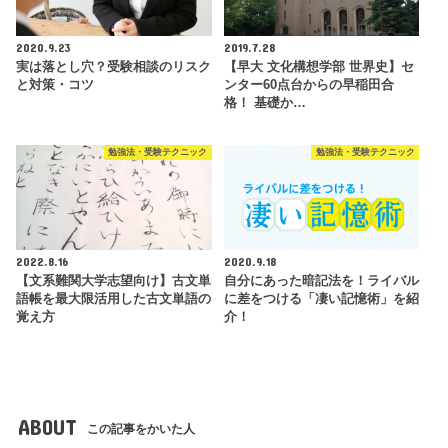
2020.9.23
2019.7.28
実は落とし穴？受験相談のリスク
【早大 文化構想学部 世界史】セ
と対策・コツ
ンター60点台からの早稲田合
格！ 基礎か…
勉強法・受験テクニック
勉強法・受験テクニック
2022.8.16
2020.9.18
【文系難関大学志望向け】古文単
自分にあった暗記法を！ライバル
語帳を最大限活用した古文単語の
に差をつける「凄い記憶術」を紹
覚え方
介！
ABOUT
この記事をかいた人