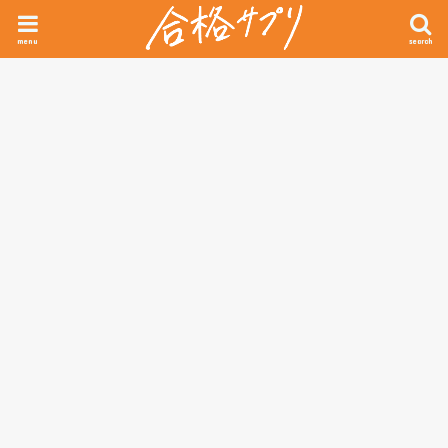
menu
search