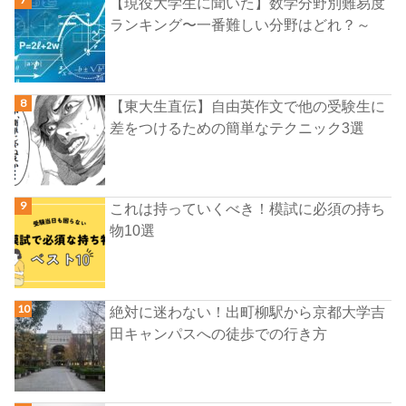
【現役大学生に聞いた】数学分野別難易度
ランキング〜一番難しい分野はどれ？～
【東大生直伝】自由英作文で他の受験生に
差をつけるための簡単なテクニック3選
これは持っていくべき！模試に必須の持ち
物10選
絶対に迷わない！出町柳駅から京都大学吉
田キャンパスへの徒歩での行き方