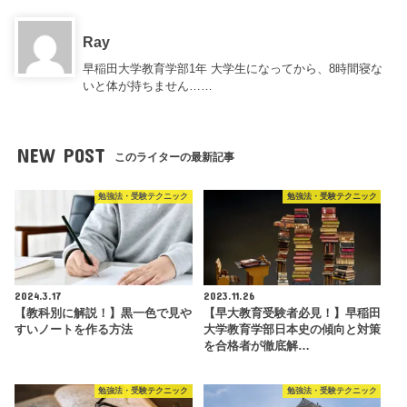
Ray
早稲田大学教育学部1年 大学生になってから、8時間寝な
いと体が持ちません……
NEW POST
このライターの最新記事
勉強法・受験テクニック
勉強法・受験テクニック
2024.3.17
2023.11.26
【教科別に解説！】黒一色で見や
【早大教育受験者必見！】早稲田
すいノートを作る方法
大学教育学部日本史の傾向と対策
を合格者が徹底解…
勉強法・受験テクニック
勉強法・受験テクニック