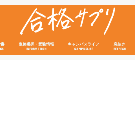
考書
進路選択・受験情報
キャンパスライフ
息抜き
KS
INFORMATION
CAMPUSLIFE
REFRESH
の参考書
の参考書
の参考書
の参考書
の参考書
試験当日の流れと注意点特集
画像付き！キャンパスの行き方特集