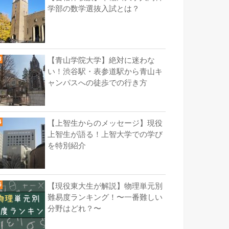
学部の数学選抜入試とは？
【青山学院大学】絶対に迷わな
い！渋谷駅・表参道駅から青山キ
ャンパスへの徒歩での行き方
【上智生からのメッセージ】現役
上智生が語る！上智大学での学び
を特別紹介
【現役東大生が解説】物理単元別
難易度ランキング！〜一番難しい
分野はどれ？〜