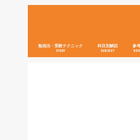
勉強法・受験テクニック
科目別解説
参
STUDY
SUBJECT
BOO
数学【3分で分かる！】
英語
世界史
日本史
古典
現代文
化学
物理
生物
英語
数学
国語
社会
理科