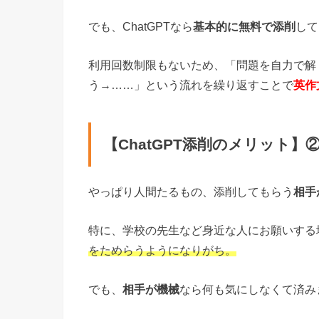
でも、ChatGPTなら
基本的に無料で添削
して
利用回数制限もないため、「問題を自力で解
う→……」という流れを繰り返すことで
英作
【ChatGPT添削のメリット
やっぱり人間たるもの、添削してもらう
相手
特に、学校の先生など身近な人にお願いする
をためらうようになりがち。
でも、
相手が機械
なら何も気にしなくて済み