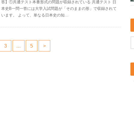
答】①共通テスト本番形式の問題が収録されている 共通テスト 日
本史B一問一答には大学入試問題が「そのままの形」で収録されて
います。 よって、単なる日本史の知…
3
…
5
>