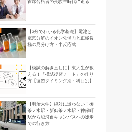
首席合格者の受験生時代に迫る
【3分でわかる化学基礎】電池と
電気分解のイオン化傾向と正極負
極の見分け方・半反応式
【模試の解き直しに】東大生が教
える！「模試復習ノート」の作り
方【復習タイミング別・科目別】
【明治大学】絶対に迷わない！御
茶ノ水駅・新御茶ノ水駅・神保町
駅から駿河台キャンパスへの徒歩
での行き方