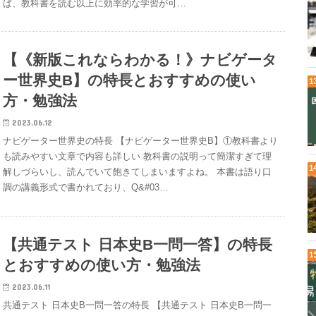
ば、教科書を読む以上に効率的な学習が可…
【《新版これならわかる！》ナビゲータ
ー世界史B】の特長とおすすめの使い
方・勉強法
2023.06.12
ナビゲーター世界史の特長 【ナビゲーター世界史B】①教科書より
も読みやすい文章で内容も詳しい 教科書の説明って簡潔すぎて理
解しづらいし、読んでいて飽きてしまいますよね。 本書は語り口
調の講義形式で書かれており、Q&#03…
【共通テスト 日本史B一問一答】の特長
とおすすめの使い方・勉強法
2023.06.11
共通テスト 日本史B一問一答の特長 【共通テスト 日本史B一問一