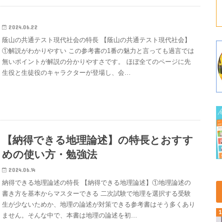
2024.06.22
蔭山の共通テスト現代社会の特長 【蔭山の共通テスト現代社会】
①解説がわかりやすい この参考書の1番の魅力と言っても過言では
無いポイントが解説の分かりやすさです。 ほぼ全てのページに先
生役と生徒役のキャラクターが登場し、会…
【納得できる地理論述】の特長とおすす
めの使い方・勉強法
2024.06.14
納得できる地理論述の特長 【納得できる地理論述】①地理論述の
書き方を基本からマスターできる 二次試験で地理を選択する受験
生が少ないためか、地理の論述が対策できる参考書はそう多くあり
ません。そんな中で、本書は地理の論述を初…