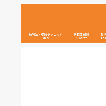
勉強法・受験テクニック
科目別解説
参
STUDY
SUBJECT
BOO
数学【3分で分かる！】
英語
世界史
日本史
古典
現代文
化学
物理
生物
英語
数学
国語
社会
理科