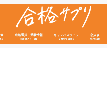
考書
進路選択・受験情報
キャンパスライフ
息抜き
KS
INFORMATION
CAMPUSLIFE
REFRESH
の参考書
の参考書
の参考書
の参考書
の参考書
試験当日の流れと注意点特集
画像付き！キャンパスの行き方特集