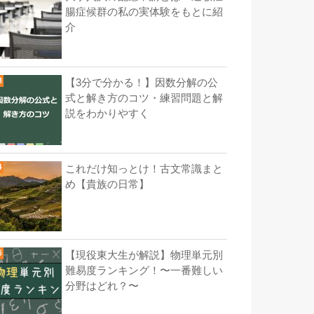
腸症候群の私の実体験をもとに紹
介
【3分で分かる！】因数分解の公
式と解き方のコツ・練習問題と解
説をわかりやすく
これだけ知っとけ！古文常識まと
め【貴族の日常】
【現役東大生が解説】物理単元別
難易度ランキング！〜一番難しい
分野はどれ？〜