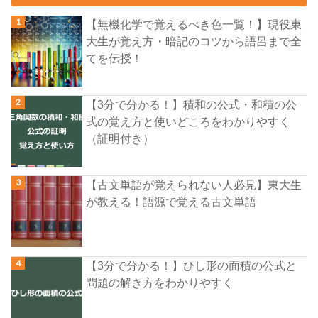
【無機化学で覚えるべき色一覧！】現役東
大生が覚え方・暗記のコツから語呂まで全
てを伝授！
【3分で分かる！】積和の公式・和積の公
式の覚え方と使いどころをわかりやすく
（証明付き）
【古文単語が覚えられない人必見】東大生
が教える！語源で覚える古文単語
【3分で分かる！】ひし形の面積の公式と
問題の解き方をわかりやすく