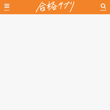
menu
search