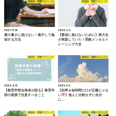
勉強法・受験テクニック
勉強法・受験テクニック
2021.11.18
2022.4.3
夏の暑さに負けない！集中して勉
【緊張に負けないために】東大生
強する方法
が実践していた！受験メンタルト
レーニング大全
勉強法・受験テクニック
勉強法・受験テクニック
2025.8.13
2024.9.2
【教育学部合格者が語る】教育学
【効率＆短時間だけが正義じゃな
部の面接で注意すべきこと
い
】他人と比較せずに自分
に…
勉強法・受験テクニック
勉強法・受験テクニック