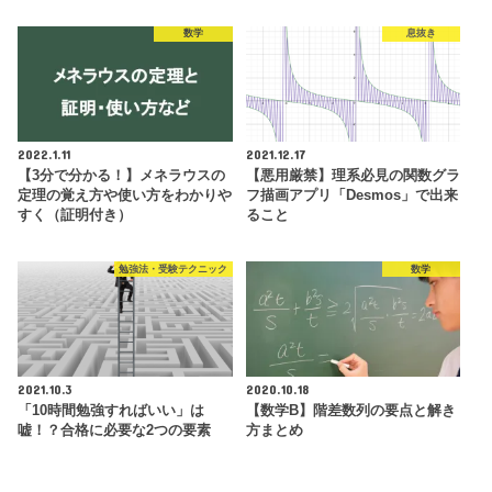
数学
息抜き
2022.1.11
2021.12.17
【3分で分かる！】メネラウスの
【悪用厳禁】理系必見の関数グラ
定理の覚え方や使い方をわかりや
フ描画アプリ「Desmos」で出来
すく（証明付き）
ること
勉強法・受験テクニック
数学
2021.10.3
2020.10.18
「10時間勉強すればいい」は
【数学B】階差数列の要点と解き
嘘！？合格に必要な2つの要素
方まとめ