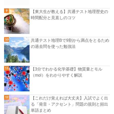
【東大生が教える】共通テスト地理歴史の
時間配分と見直しのコツ
共通テスト地理Bで9割から満点をとるため
の過去問を使った勉強法
【3分でわかる化学基礎】物質量とモル
（mol）をわかりやすく解説
【これだけ覚えれば大丈夫】入試でよく出
る「発音・アクセント」問題の規則と頻出
単語まとめ