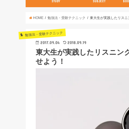
STUDY
SUBJECT
BOO
数学【3分で分かる！】
英語
世界史
日本史
古典
現代文
化学
物理
生物
英語
数学
国語
社会
理科
HOME
勉強法・受験テクニック
東大生が実践したリスニ
勉強法・受験テクニック
2017.09.04
2018.09.19
東大生が実践したリスニン
せよう！