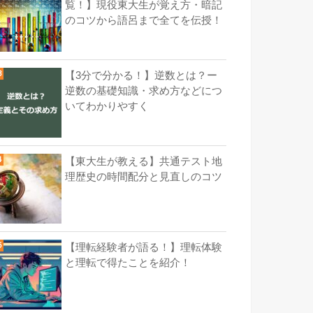
覧！】現役東大生が覚え方・暗記
のコツから語呂まで全てを伝授！
【3分で分かる！】逆数とは？ー
逆数の基礎知識・求め方などにつ
いてわかりやすく
【東大生が教える】共通テスト地
理歴史の時間配分と見直しのコツ
【理転経験者が語る！】理転体験
と理転で得たことを紹介！