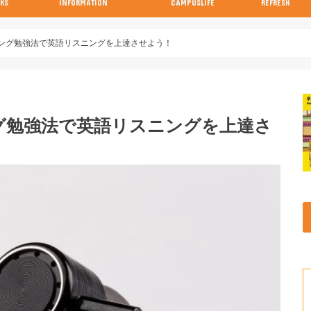
KS
INFORMATION
CAMPUSLIFE
REFRESH
の参考書
の参考書
の参考書
の参考書
の参考書
試験当日の流れと注意点特集
画像付き！キャンパスの行き方特集
ング勉強法で英語リスニングを上達させよう！
グ勉強法で英語リスニングを上達さ