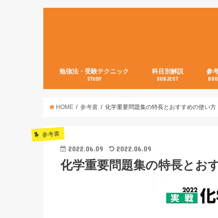
勉強法・受験テクニック
科目別解説
参
STUDY
SUBJECT
BOO
数学【3分で分かる！】
英語
世界史
日本史
古典
現代文
化学
物理
生物
英語
数学
国語
社会
理科
HOME
参考書
化学重要問題集の特長とおすすめの使い方
参考書
2022.06.09
2022.06.09
化学重要問題集の特長とお