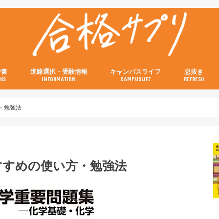
考書
進路選択・受験情報
キャンパスライフ
息抜き
KS
INFORMATION
CAMPUSLIFE
REFRESH
の参考書
の参考書
の参考書
の参考書
の参考書
試験当日の流れと注意点特集
画像付き！キャンパスの行き方特集
・勉強法
すすめの使い方・勉強法