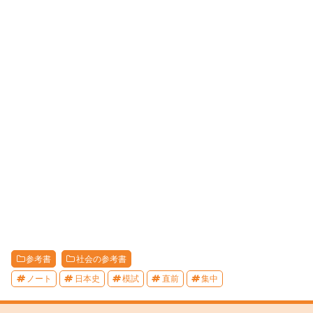
参考書
社会の参考書
ノート
日本史
模試
直前
集中