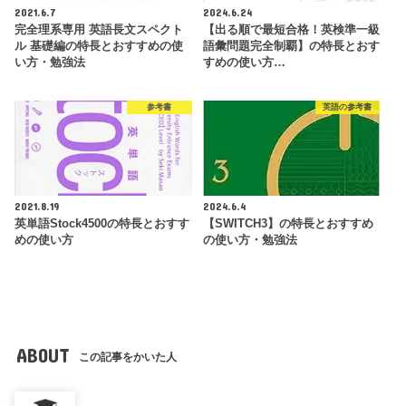
2021.6.7
2024.6.24
完全理系専用 英語長文スペクト
【出る順で最短合格！英検準一級
ル 基礎編の特長とおすすめの使
語彙問題完全制覇】の特長とおす
い方・勉強法
すめの使い方…
参考書
英語の参考書
2021.8.19
2024.6.4
英単語Stock4500の特長とおすす
【SWITCH3】の特長とおすすめ
めの使い方
の使い方・勉強法
ABOUT
この記事をかいた人