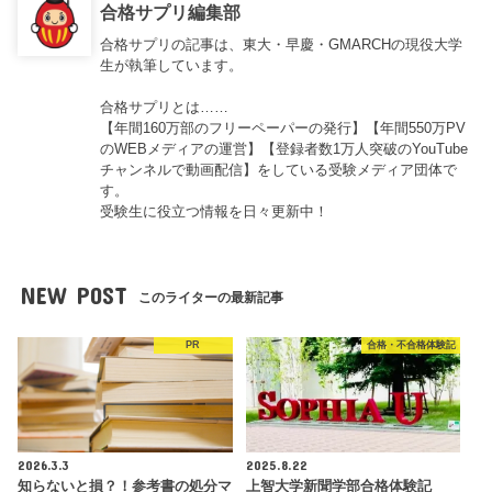
合格サプリ編集部
合格サプリの記事は、東大・早慶・GMARCHの現役大学
生が執筆しています。
合格サプリとは……
【年間160万部のフリーペーパーの発行】【年間550万PV
のWEBメディアの運営】【登録者数1万人突破のYouTube
チャンネルで動画配信】をしている受験メディア団体で
す。
受験生に役立つ情報を日々更新中！
NEW POST
このライターの最新記事
PR
合格・不合格体験記
2026.3.3
2025.8.22
知らないと損？！参考書の処分マ
上智大学新聞学部合格体験記