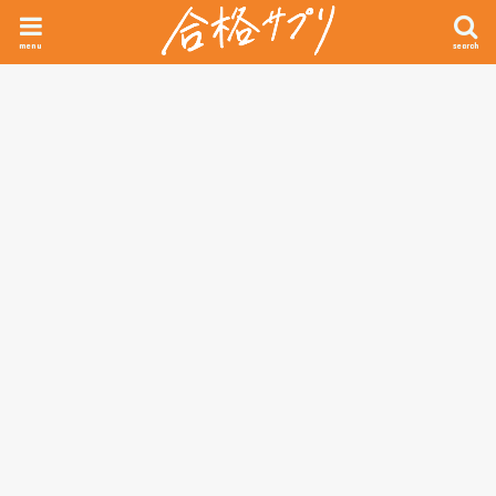
menu
search