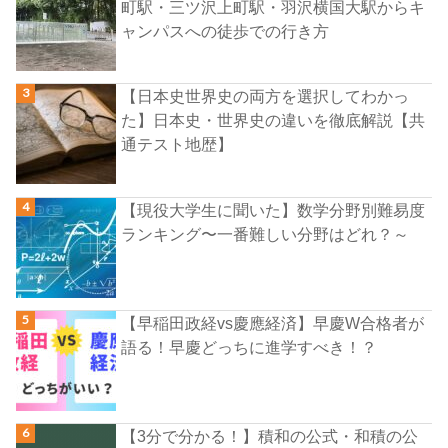
町駅・三ツ沢上町駅・羽沢横国大駅からキ
ャンパスへの徒歩での行き方
【日本史世界史の両方を選択してわかっ
た】日本史・世界史の違いを徹底解説【共
通テスト地歴】
【現役大学生に聞いた】数学分野別難易度
ランキング〜一番難しい分野はどれ？～
【早稲田政経vs慶應経済】早慶W合格者が
語る！早慶どっちに進学すべき！？
【3分で分かる！】積和の公式・和積の公