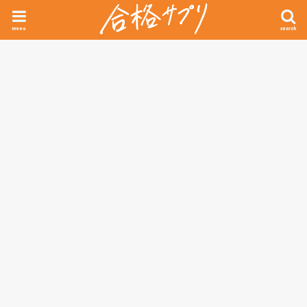
menu
search