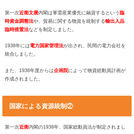
第一次
近衛文麿
内閣は軍需産業優先に融資するという
臨
時資金調整法
や、貿易に関する物資を統制する
輸出入品
臨時措置法
などを制定しました。
1938年には
電力国家管理法
が出され、民間の電力会社を
統合しました。
また、1938年度からは
企画院
によって物資総動員計画が
作成されました。
国家による資源統制②
第一次
近衛
内閣の1938年、国家総動員法が制定されまし