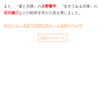
また、『麦と兵隊』の
火野葦平
、『生きてゐる兵隊』の
石川達三
などの戦争文学が人気を博しました。
次ページ：入試で大切なポイントは次ページで
次のページへ ≫