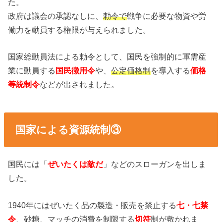
た。
政府は議会の承認なしに、
勅令で
戦争に必要な物資や労
働力を動員する権限が与えられました。
国家総動員法による勅令として、国民を強制的に軍需産
業に動員する
国民徴用令
や、
公定価格制
を導入する
価格
等統制令
などが出されました。
国家による資源統制③
国民には「
ぜいたくは敵だ
」などのスローガンを出しま
した。
1940年にはぜいたく品の製造・販売を禁止する
七・七禁
令
、砂糖、マッチの消費を制限する
切符
制が敷かれま