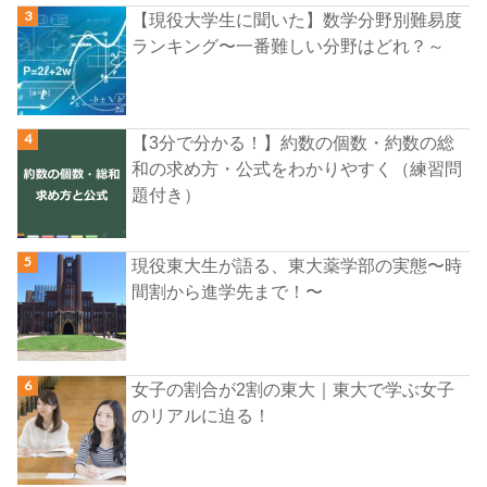
【現役大学生に聞いた】数学分野別難易度
ランキング〜一番難しい分野はどれ？～
【3分で分かる！】約数の個数・約数の総
和の求め方・公式をわかりやすく（練習問
題付き）
現役東大生が語る、東大薬学部の実態〜時
間割から進学先まで！〜
女子の割合が2割の東大｜東大で学ぶ女子
のリアルに迫る！