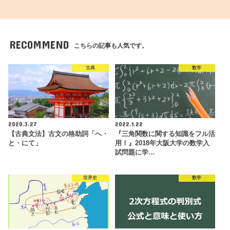
RECOMMEND
こちらの記事も人気です。
古典
数学
2020.3.27
2022.1.22
【古典文法】古文の格助詞「へ・
『三角関数に関する知識をフル活
と・にて」
用！』2018年大阪大学の数学入
試問題に学…
世界史
数学