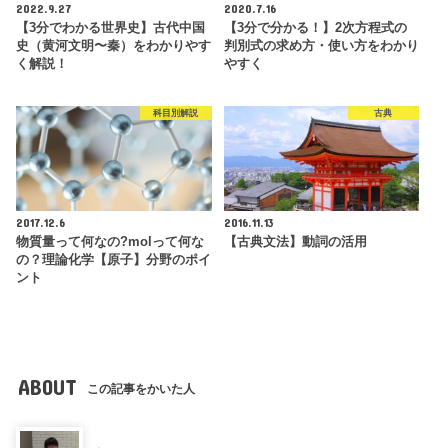
2022.9.27
2020.7.16
【3分でわかる世界史】古代中国
【3分で分かる！】2次方程式の
史（黄河文明〜秦）をわかりやす
判別式の求め方・使い方をわかり
く解説！
やすく
科目別解説
古典
2017.12.6
2016.11.13
物質量って何なの?molって何な
【古典文法】動詞の活用
の？理論化学【原子】分野のポイ
ント
ABOUT
この記事をかいた人