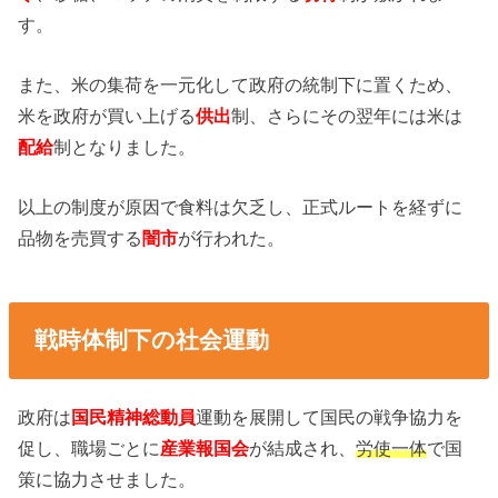
す。
また、米の集荷を一元化して政府の統制下に置くため、
米を政府が買い上げる
供出
制、さらにその翌年には米は
配給
制となりました。
以上の制度が原因で食料は欠乏し、正式ルートを経ずに
品物を売買する
闇市
が行われた。
戦時体制下の社会運動
政府は
国民精神総動員
運動を展開して国民の戦争協力を
促し、職場ごとに
産業報国会
が結成され、
労使一体
で国
策に協力させました。