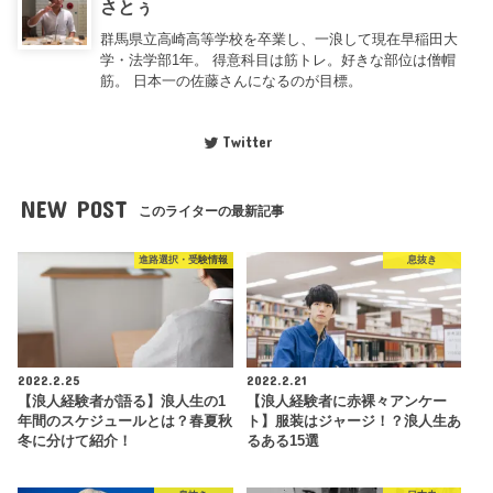
さとぅ
群馬県立高崎高等学校を卒業し、一浪して現在早稲田大
学・法学部1年。 得意科目は筋トレ。好きな部位は僧帽
筋。 日本一の佐藤さんになるのが目標。
Twitter
NEW POST
このライターの最新記事
進路選択・受験情報
息抜き
2022.2.25
2022.2.21
【浪人経験者が語る】浪人生の1
【浪人経験者に赤裸々アンケー
年間のスケジュールとは？春夏秋
ト】服装はジャージ！？浪人生あ
冬に分けて紹介！
るある15選