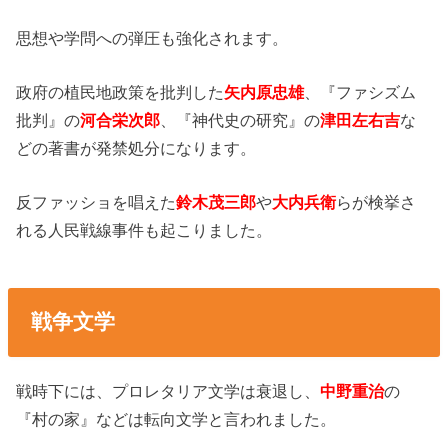
思想や学問への弾圧も強化されます。
政府の植民地政策を批判した
矢内原忠雄
、『ファシズム
批判』の
河合栄次郎
、『神代史の研究』の
津田左右吉
な
どの著書が発禁処分になります。
反ファッショを唱えた
鈴木茂三郎
や
大内兵衛
らが検挙さ
れる人民戦線事件も起こりました。
戦争文学
戦時下には、プロレタリア文学は衰退し、
中野重治
の
『村の家』などは転向文学と言われました。