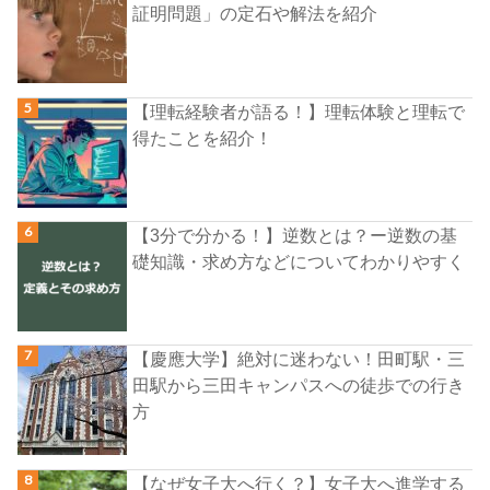
証明問題」の定石や解法を紹介
【理転経験者が語る！】理転体験と理転で
得たことを紹介！
【3分で分かる！】逆数とは？ー逆数の基
礎知識・求め方などについてわかりやすく
【慶應大学】絶対に迷わない！田町駅・三
田駅から三田キャンパスへの徒歩での行き
方
【なぜ女子大へ行く？】女子大へ進学する