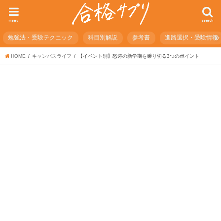
menu
search
勉強法・受験テクニック
科目別解説
参考書
進路選択・受験情報
HOME
キャンパスライフ
【イベント別】怒涛の新学期を乗り切る3つのポイント