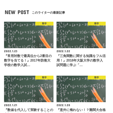
NEW POST
このライターの最新記事
数学
数学
2022.1.23
2022.1.22
『常用対数で最高位から2番目の
『三角関数に関する知識をフル活
数字を当てる！』2017年防衛大
用！』2018年大阪大学の数学入
学校の数学入試…
試問題に学ぶ「…
数学
数学
2022.1.21
2022.1.20
『数値を代入して実験することの
『意外に侮れない！？難関大合格