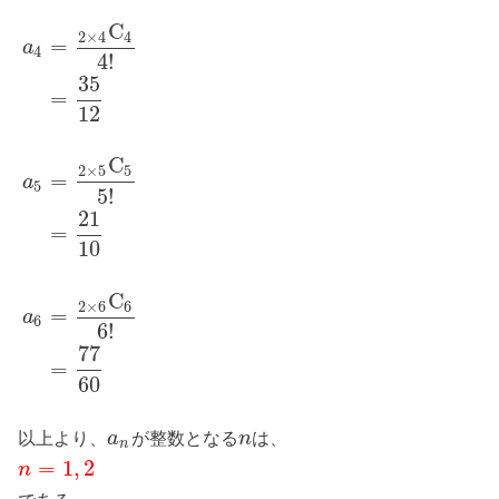
C
2
×
4
4
=
a
4
4
!
35
=
12
C
2
×
5
5
=
a
5
5
!
21
=
10
C
2
×
6
6
=
a
6
6
!
77
=
60
以上より、
が整数となる
は、
a
n
n
=
1
,
2
n