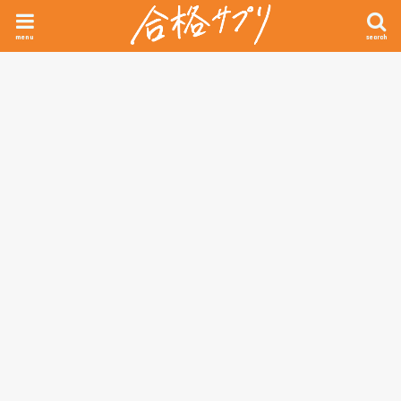
menu
search