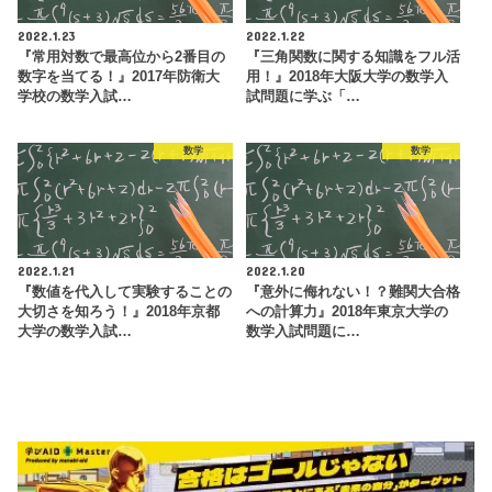
2022.1.23
2022.1.22
『常用対数で最高位から2番目の
『三角関数に関する知識をフル活
数字を当てる！』2017年防衛大
用！』2018年大阪大学の数学入
学校の数学入試…
試問題に学ぶ「…
数学
数学
2022.1.21
2022.1.20
『数値を代入して実験することの
『意外に侮れない！？難関大合格
大切さを知ろう！』2018年京都
への計算力』2018年東京大学の
大学の数学入試…
数学入試問題に…