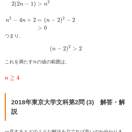
2
2
(
2
−
1
)
>
n
n
2
2
−
4
+
2
=
(
−
2
)
−
2
n
n
n
>
0
つまり、
2
(
−
2
)
>
2
n
これを満たす
の値の範囲は、
n
≧
4
n
2018年東京大学文科第2問 (3) 解答・解
説
一見するとどのような解法を立てれば良いのか分かりま