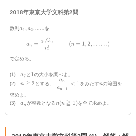
2018年東京大学文科第2問
,
,
数列
a
a
……を
1
2
C
2
n
n
=
(
=
1
,
2
,
…
…
)
a
n
n
!
n
で定める。
1
(1)
a
と
の大小を調べよ。
7
a
n
≧
2
<
1
(2)
n
とする。
をみたす
n
の範囲を
a
−
1
n
求めよ。
≧
(
1
)
(3)
a
が整数となる
n
n
を全て求めよ。
n