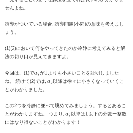
せんよね。
誘導がついている場合, 誘導問題(小問)の意味を考えまし
ょう。
(1)(2)において何をやってきたのか冷静に考えてみると解
法の切り口が見えてきますよ。
1
今回は、(1)で
が
よりも小さいことを証明しました
a
7
ね。 続けて(2)では,
以降は徐々に小さくなっていくこ
a
3
とがわかりました。
この2つを冷静に並べて眺めてみましょう。するとあるこ
1
とがわかりますね。 つまり,
以降は
以下の分数ー整数
a
7
にはなり得ないことがわかります！