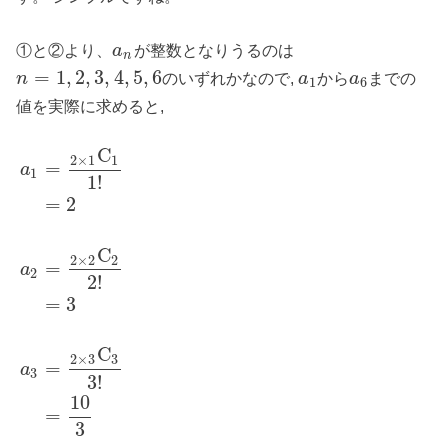
①と②より、
が整数となりうるのは
a
n
=
1
,
2
,
3
,
4
,
5
,
6
のいずれかなので,
から
までの
n
a
a
1
6
値を実際に求めると,
C
2
×
1
1
=
a
1
1
!
=
2
C
2
×
2
2
=
a
2
2
!
=
3
C
2
×
3
3
=
a
3
3
!
10
=
3