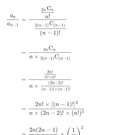
C
2
n
n
a
!
n
n
=
C
a
−
1
2
(
−
1
)
(
−
1
)
n
n
n
(
−
1
)
!
n
C
2
n
n
=
×
C
n
2
(
−
1
)
(
−
1
)
n
n
2
!
n
!
×
!
n
n
=
(
2
−
2
)
!
n
×
n
(
−
1
)
!
×
(
−
1
)
!
n
n
2
2
!
×
[
(
−
1
)
!
]
n
n
=
2
×
(
2
−
2
)
!
×
(
!
)
n
n
n
2
2
(
2
−
1
)
1
(
)
n
n
=
×