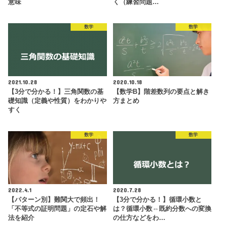
意味
く（練習問題…
数学
数学
2021.10.28
2020.10.18
【3分で分かる！】三角関数の基
【数学B】階差数列の要点と解き
礎知識（定義や性質）をわかりや
方まとめ
すく
数学
数学
2022.4.1
2020.7.28
【パターン別】難関大で頻出！
【3分で分かる！】循環小数と
「不等式の証明問題」の定石や解
は？循環小数⇔既約分数への変換
法を紹介
の仕方などをわ…