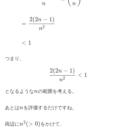
n
n
2
(
2
−
1
)
n
=
2
n
<
1
つまり、
2
(
2
−
1
)
n
<
1
2
n
となるような
の範囲を考える。
n
あとは
を評価するだけですね。
n
2
(
>
0
)
両辺に
をかけて、
n