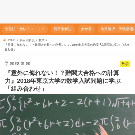
勉強法・受験テクニック
科目別解説
参考書
進路選択・受験情報
HOME
科目別解説
数学
『意外に侮れない！？難関大合格への計算力』2018年東京大学の数学入試問題に学ぶ「組み
合わせ」
2022.01.20
数学
『意外に侮れない！？難関大合格への計算
力』2018年東京大学の数学入試問題に学ぶ
「組み合わせ」