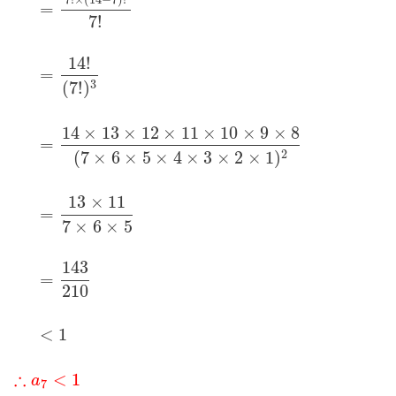
=
7
!
14
!
=
3
(
7
!
)
14
×
13
×
12
×
11
×
10
×
9
×
8
=
2
(
7
×
6
×
5
×
4
×
3
×
2
×
1
)
13
×
11
=
7
×
6
×
5
143
=
210
<
1
∴
<
1
a
7