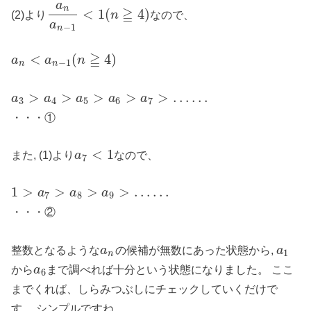
a
n
≧
<
1
(
4
)
(2)より
なので、
n
a
−
1
n
≧
<
(
4
)
a
a
n
−
1
n
n
>
>
>
>
>
…
…
a
a
a
a
a
3
4
5
6
7
・・・①
<
1
また, (1)より
なので、
a
7
1
>
>
>
>
…
…
a
a
a
7
8
9
・・・②
整数となるような
の候補が無数にあった状態から,
a
a
1
n
から
まで調べれば十分という状態になりました。 ここ
a
6
までくれば、しらみつぶしにチェックしていくだけで
す。 シンプルですね。