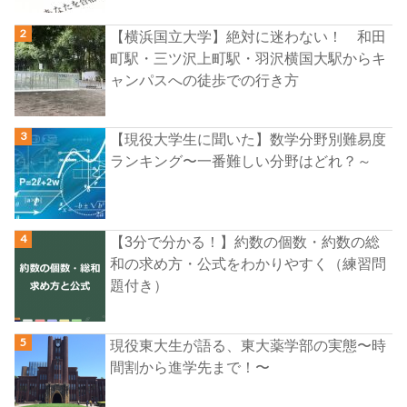
【横浜国立大学】絶対に迷わない！ 和田
町駅・三ツ沢上町駅・羽沢横国大駅からキ
ャンパスへの徒歩での行き方
【現役大学生に聞いた】数学分野別難易度
ランキング〜一番難しい分野はどれ？～
【3分で分かる！】約数の個数・約数の総
和の求め方・公式をわかりやすく（練習問
題付き）
現役東大生が語る、東大薬学部の実態〜時
間割から進学先まで！〜