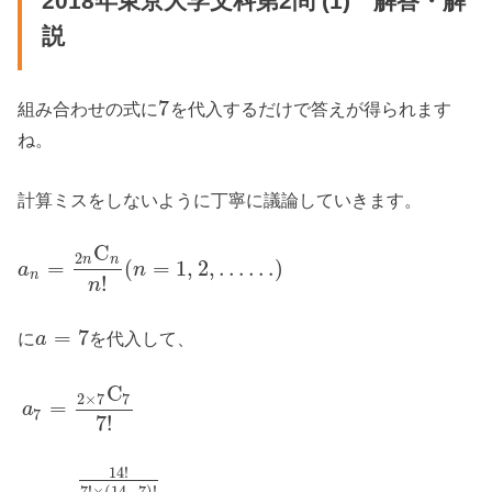
2018年東京大学文科第2問 (1) 解答・解
説
7
組み合わせの式に
を代入するだけで答えが得られます
ね。
計算ミスをしないように丁寧に議論していきます。
C
2
n
n
=
(
=
1
,
2
,
…
…
)
a
n
n
!
n
=
7
に
を代入して、
a
C
2
×
7
7
=
a
7
7
!
14
!
7
!
×
(
14
−
7
)
!