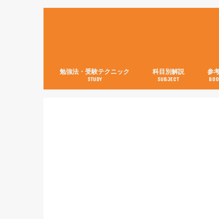
勉強法・受験テクニック
科目別解説
参
STUDY
SUBJECT
BOO
数学【3分で分かる！】
英語
世界史
日本史
古典
現代文
化学
物理
生物
英語
数学
国語
社会
理科