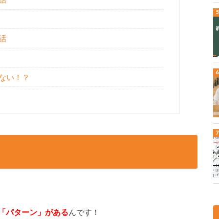
話
ない！？
「パターン」がある
んです！