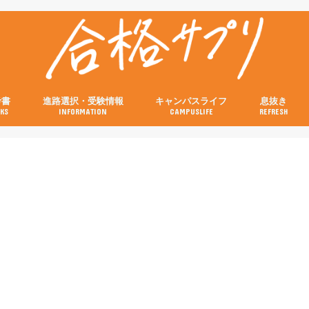
考書
進路選択・受験情報
キャンパスライフ
息抜き
KS
INFORMATION
CAMPUSLIFE
REFRESH
の参考書
の参考書
の参考書
の参考書
の参考書
試験当日の流れと注意点特集
画像付き！キャンパスの行き方特集