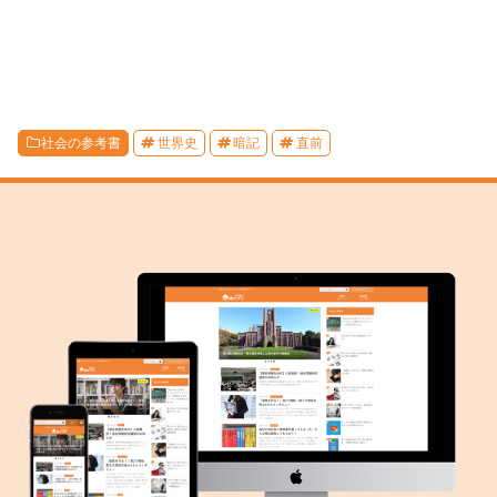
社会の参考書
世界史
暗記
直前