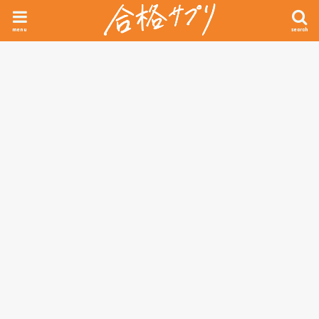
menu
search