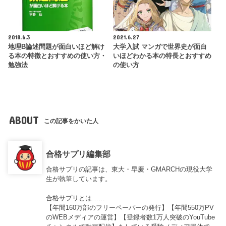
2018.6.3
2021.6.27
地理B論述問題が面白いほど解け
大学入試 マンガで世界史が面白
る本の特徴とおすすめの使い方・
いほどわかる本の特長とおすすめ
勉強法
の使い方
ABOUT
この記事をかいた人
合格サプリ編集部
合格サプリの記事は、東大・早慶・GMARCHの現役大学
生が執筆しています。
合格サプリとは……
【年間160万部のフリーペーパーの発行】【年間550万PV
のWEBメディアの運営】【登録者数1万人突破のYouTube