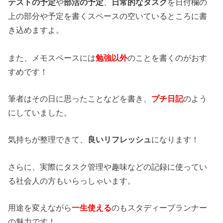
テストの予定
や
部活の予定
、
日常的なタスク
を日付欄の
上の部分や予定を書くスペースの空いているところに書
き込めますよ。
また、メモスペースには
勉強以外
のことを書くのがおす
すめです！
筆者はその日に思ったことなどを書き、
プチ日記
のよう
にしていました。
気持ちが整理できて、
良いリフレッシュ
になります！
さらに、実際にタスク管理や趣味などの記録に使ってい
る社会人の方もいらっしゃいます。
用途を変えながら
一生使える
のもスタディープランナー
の魅力です！