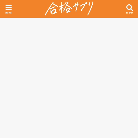
menu
search