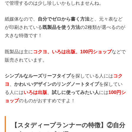
で管理するのは少し珍しいかもしれませんね。
紙媒体なので、
自分でゼロから書く方法
と、元々表など
が印刷されている
既製品を使う方法
の2種類が選べるのが
大きな特徴です！
既製品は主に
コクヨ、いろは出版、100円ショップ
などで
販売されています。
シンプルなルーズリーフタイプ
を探している人には
コク
ヨ
、
かわいいデザインのリングノートタイプ
を探してい
る人には
いろは出版
、
試しに使ってみたい人
には
100円シ
ョップ
のものがおすすめですよ！
【スタディープランナーの特徴】②自分