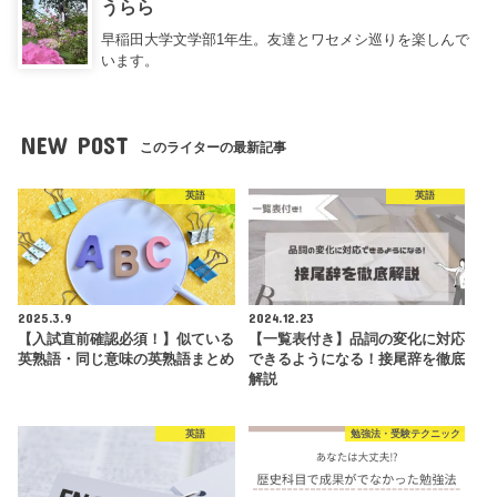
うらら
早稲田大学文学部1年生。友達とワセメシ巡りを楽しんで
います。
NEW POST
このライターの最新記事
英語
英語
2025.3.9
2024.12.23
【入試直前確認必須！】似ている
【一覧表付き】品詞の変化に対応
英熟語・同じ意味の英熟語まとめ
できるようになる！接尾辞を徹底
解説
英語
勉強法・受験テクニック