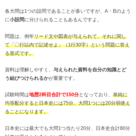
各大問は1つの設問であることが多いですが、A・Bのよう
に
小設問
に分けられることもあるんですよ。
問題は、例年
リード文や図表が与えられて、それに関し
て「〇行以内で記述せよ」（1行30字）という問題に答え
る形式です。
資料は理解しやすく、
与えられた資料を自分の知識とど
う結びつけられるか
が重要です。
試験時間は
地歴2科目合計で150分
となっており、
単純に
均等配分すると日本史には75分、大問1つには20分弱使え
ることになります。
日本史には最大でも大問1つ当たり20分、日本史合計80分