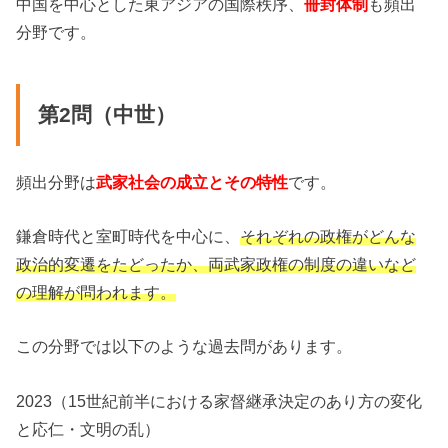
中国を中心とした東アジアの国際秩序、
冊封体制
も頻出
分野です。
第2問（中世）
頻出分野は
武家社会の成立とその特性
です。
鎌倉時代と室町時代を中心に、
それぞれの政権がどんな
政治的変遷をたどったか、両武家政権の制度の違いなど
の理解が問われます。
この分野では以下のような過去問があります。
2023（15世紀前半における家督継承決定のあり方の変化
と応仁・文明の乱）