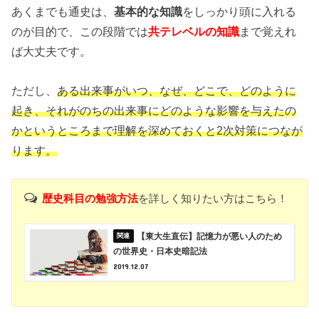
あくまでも通史は、
基本的な知識
をしっかり頭に入れる
のが目的で、この段階では
共テレベルの知識
まで覚えれ
ば大丈夫です。
ただし、
ある出来事がいつ、なぜ、どこで、どのように
起き、それがのちの出来事にどのような影響を与えたの
かというところまで理解を深めておくと2次対策につなが
ります。
歴史科目の勉強方法
を詳しく知りたい方はこちら！
【東大生直伝】記憶力が悪い人のため
の世界史・日本史暗記法
2019.12.07