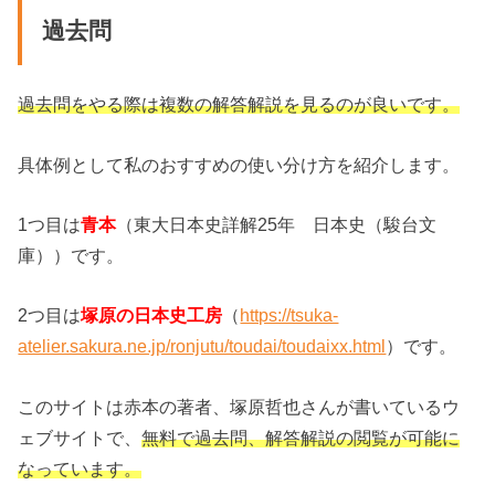
過去問
過去問をやる際は複数の解答解説を見るのが良いです。
具体例として私のおすすめの使い分け方を紹介します。
1つ目は
青本
（東大日本史詳解25年 日本史（駿台文
庫））です。
2つ目は
塚原の日本史工房
（
https://tsuka-
atelier.sakura.ne.jp/ronjutu/toudai/toudaixx.html
）です。
このサイトは赤本の著者、塚原哲也さんが書いているウ
ェブサイトで、
無料で過去問、解答解説の閲覧が可能に
なっています。