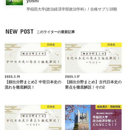
yoshi
早稲田大学(政治経済学部政治学科）/ 合格サプリ18期
NEW POST
このライターの最新記事
日本史
日本史
2025.3.19
2025.1.17
【頻出分野まとめ】中世日本史の
【頻出分野まとめ】古代日本史の
流れを徹底解説！
要点を徹底解説！その2
日本史
進路選択・受験情報