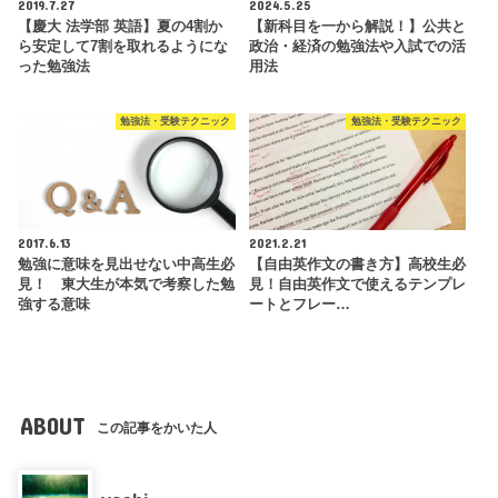
2019.7.27
2024.5.25
【慶大 法学部 英語】夏の4割か
【新科目を一から解説！】公共と
ら安定して7割を取れるようにな
政治・経済の勉強法や入試での活
った勉強法
用法
勉強法・受験テクニック
勉強法・受験テクニック
2017.6.13
2021.2.21
勉強に意味を見出せない中高生必
【自由英作文の書き方】高校生必
見！ 東大生が本気で考察した勉
見！自由英作文で使えるテンプレ
強する意味
ートとフレー…
ABOUT
この記事をかいた人