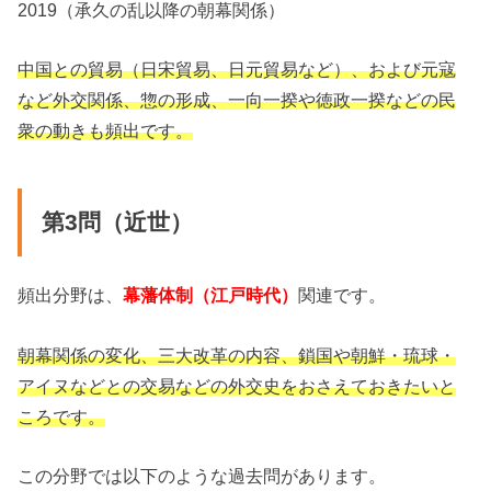
2019（承久の乱以降の朝幕関係）
中国との貿易（日宋貿易、日元貿易など）、および元寇
など外交関係、惣の形成、一向一揆や徳政一揆などの民
衆の動きも頻出です。
第3問（近世）
頻出分野は、
幕藩体制（江戸時代）
関連です。
朝幕関係の変化、三大改革の内容、鎖国や朝鮮・琉球・
アイヌなどとの交易などの外交史をおさえておきたいと
ころです。
この分野では以下のような過去問があります。