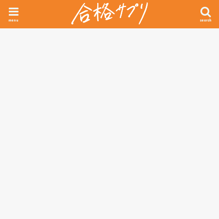
menu
search