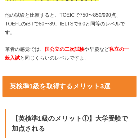
他の試験と比較すると、TOEICで750〜850/990点、
TOEFLのiBTで80〜89、IELTSで6.0と同等のレベルで
す。
筆者の感覚では、
国公立の二次試験
や早慶など
私立の一
般入試
と同じくらいのレベルですよ。
英検準1級を取得するメリット3選
【英検準1級のメリット①】大学受験で
加点される