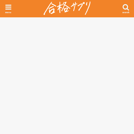
menu
search