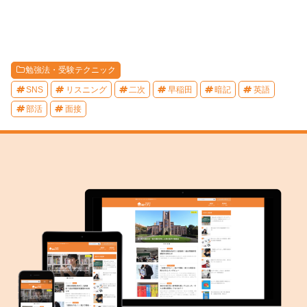
勉強法・受験テクニック
SNS
リスニング
二次
早稲田
暗記
英語
部活
面接