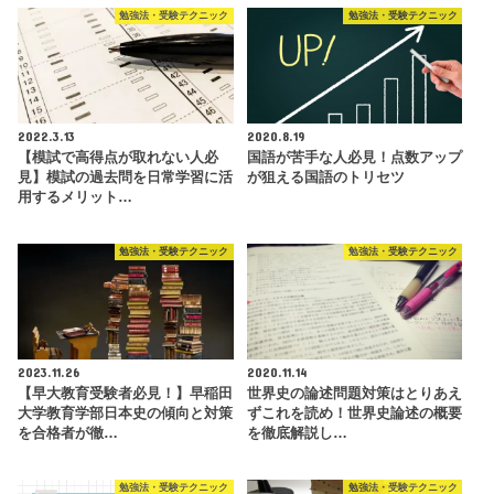
勉強法・受験テクニック
勉強法・受験テクニック
2022.3.13
2020.8.19
【模試で高得点が取れない人必
国語が苦手な人必見！点数アップ
見】模試の過去問を日常学習に活
が狙える国語のトリセツ
用するメリット…
勉強法・受験テクニック
勉強法・受験テクニック
2023.11.26
2020.11.14
【早大教育受験者必見！】早稲田
世界史の論述問題対策はとりあえ
大学教育学部日本史の傾向と対策
ずこれを読め！世界史論述の概要
を合格者が徹…
を徹底解説し…
勉強法・受験テクニック
勉強法・受験テクニック