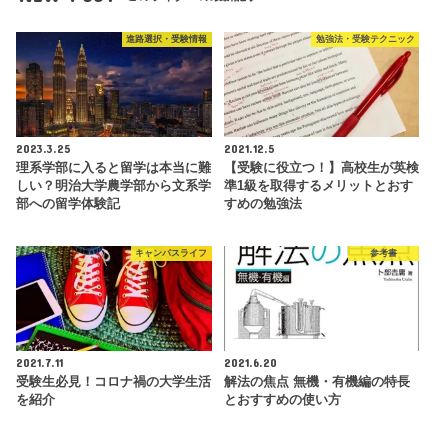
進路選択・受験情報
勉強法・受験テクニック
2023.3.25
2021.12.5
理系学部に入ると留学は本当に難
【受験に役立つ！】高校生が英検
しい？明治大学農学部から文系学
準1級を取得するメリットとおす
部への留学体験記
すめの勉強法
キャンパスライフ
参考書
2021.7.11
2021.6.20
受験生必見！コロナ禍の大学生活
解法の焦点 無機・有機編の特長
を紹介
とおすすめの使い方