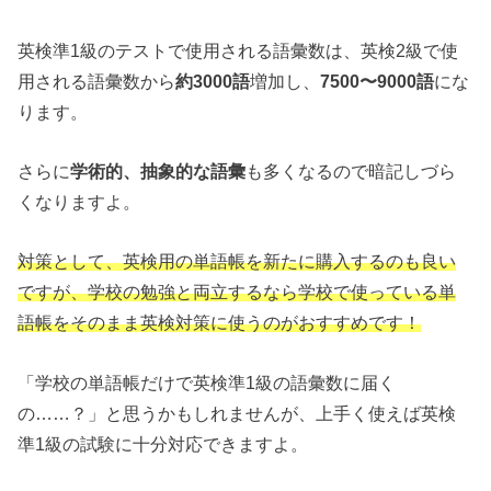
英検準1級のテストで使用される語彙数は、英検2級で使
用される語彙数から
約3000語
増加し、
7500〜9000語
にな
ります。
さらに
学術的、抽象的な語彙
も多くなるので暗記しづら
くなりますよ。
対策として、英検用の単語帳を新たに購入するのも良い
ですが、学校の勉強と両立するなら学校で使っている単
語帳をそのまま英検対策に使うのがおすすめです！
「学校の単語帳だけで英検準1級の語彙数に届く
の……？」と思うかもしれませんが、上手く使えば英検
準1級の試験に十分対応できますよ。