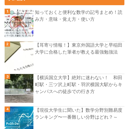
知っておくと便利な数学の記号まとめ！読
み方・意味・覚え方・使い方
【耳寄り情報！】東京外国語大学と早稲田
大学に合格した筆者が教える最強勉強法
【横浜国立大学】絶対に迷わない！ 和田
町駅・三ツ沢上町駅・羽沢横国大駅からキ
ャンパスへの徒歩での行き方
【現役大学生に聞いた】数学分野別難易度
ランキング〜一番難しい分野はどれ？～