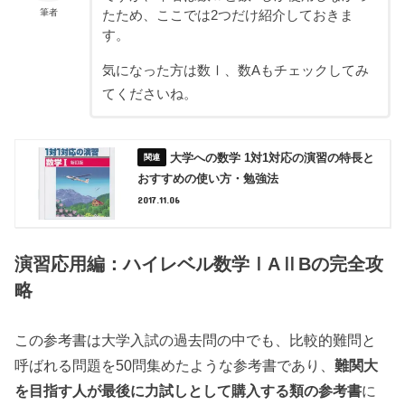
筆者
たため、ここでは2つだけ紹介しておきま
す。
気になった方は数Ⅰ、数Aもチェックしてみ
てくださいね。
大学への数学 1対1対応の演習の特長と
おすすめの使い方・勉強法
2017.11.06
演習応用編：ハイレベル数学ⅠAⅡBの完全攻
略
この参考書は大学入試の過去問の中でも、比較的難問と
呼ばれる問題を50問集めたような参考書であり、
難関大
を目指す人が最後に力試しとして購入する類の参考書
に