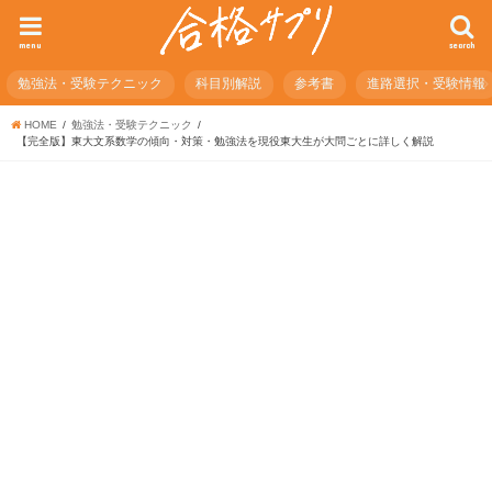
menu
search
勉強法・受験テクニック
科目別解説
参考書
進路選択・受験情報
HOME
勉強法・受験テクニック
【完全版】東大文系数学の傾向・対策・勉強法を現役東大生が大問ごとに詳しく解説