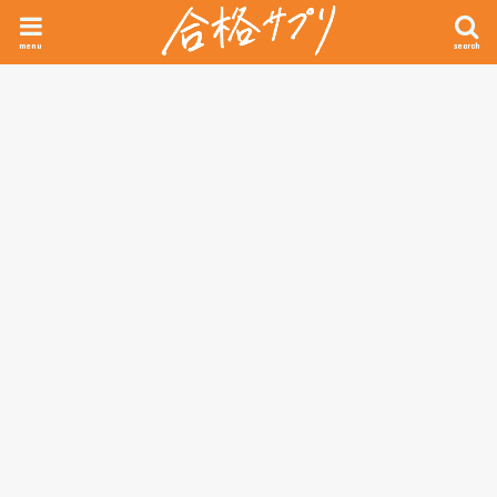
menu
search