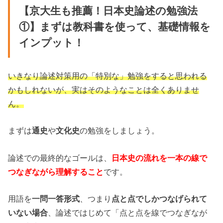
【京大生も推薦！日本史論述の勉強法
①】まずは教科書を使って、基礎情報を
インプット！
いきなり論述対策用の「特別な」勉強をすると思われる
かもしれないが、実はそのようなことは全くありませ
ん。
まずは
通史
や
文化史
の勉強をしましょう。
論述での最終的なゴールは、
日本史の流れを一本の線で
つなぎながら理解すること
です。
用語を
一問一答形式
、つまり
点と点でしかつなげられて
いない場合
、論述ではじめて「点と点を線でつなぎなが