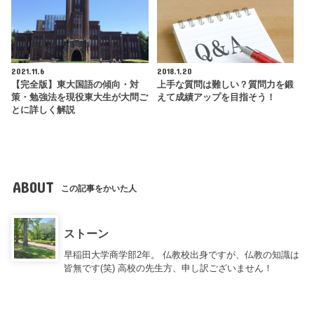
2021.11.6
2018.1.20
【完全版】東大国語の傾向・対
上手な質問は難しい？質問力を鍛
策・勉強法を現役東大生が大問ご
えて成績アップを目指そう！
とに詳しく解説
ABOUT
この記事をかいた人
ストーン
早稲田大学商学部2年。 仏教校出身ですが、仏教の知識は
皆無です(笑) 高校の先生方、申し訳ございません！