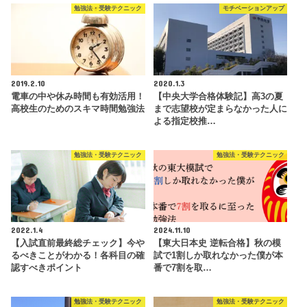
勉強法・受験テクニック
モチベーションアップ
2019.2.10
2020.1.3
電車の中や休み時間も有効活用！
【中央大学合格体験記】高3の夏
高校生のためのスキマ時間勉強法
まで志望校が定まらなかった人に
よる指定校推…
勉強法・受験テクニック
勉強法・受験テクニック
2022.1.4
2024.11.10
【入試直前最終総チェック】今や
【東大日本史 逆転合格】秋の模
るべきことがわかる！各科目の確
試で1割しか取れなかった僕が本
認すべきポイント
番で7割を取…
勉強法・受験テクニック
勉強法・受験テクニック