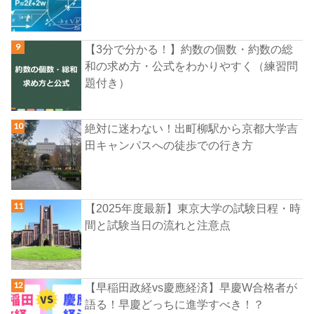
【3分で分かる！】約数の個数・約数の総
和の求め方・公式をわかりやすく（練習問
題付き）
絶対に迷わない！出町柳駅から京都大学吉
田キャンパスへの徒歩での行き方
【2025年度最新】東京大学の試験日程・時
間と試験当日の流れと注意点
【早稲田政経vs慶應経済】早慶W合格者が
語る！早慶どっちに進学すべき！？