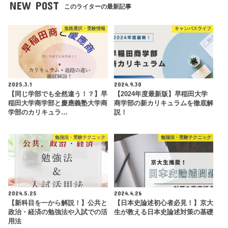
NEW POST
このライターの最新記事
進路選択・受験情報
キャンパスライフ
2025.3.1
2024.9.30
【同じ学部でも全然違う！？】早
【2024年度最新版】早稲田大学
稲田大学商学部と慶應義塾大学商
商学部の新カリキュラムを徹底解
学部のカリキュラ…
説！
勉強法・受験テクニック
勉強法・受験テクニック
2024.5.25
2024.4.26
【新科目を一から解説！】公共と
【日本史論述初心者必見！】京大
政治・経済の勉強法や入試での活
生が教える日本史論述対策の基礎
用法