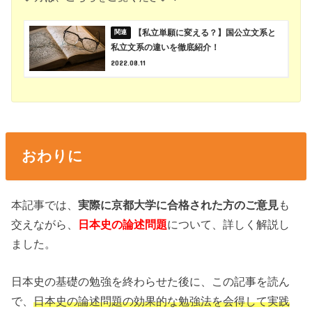
【私立単願に変える？】国公立文系と
私立文系の違いを徹底紹介！
2022.08.11
おわりに
本記事では、
実際に京都大学に合格された方のご意見
も
交えながら、
日本史の論述問題
について、詳しく解説し
ました。
日本史の基礎の勉強を終わらせた後に、この記事を読ん
で、
日本史の論述問題の効果的な勉強法を会得して実践