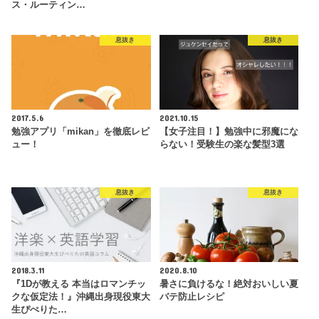
ス・ルーティン…
息抜き
息抜き
2017.5.6
2021.10.15
勉強アプリ「mikan」を徹底レビ
【女子注目！】勉強中に邪魔にな
ュー！
らない！受験生の楽な髪型3選
息抜き
息抜き
2018.3.11
2020.8.10
『1Dが教える 本当はロマンチッ
暑さに負けるな！絶対おいしい夏
クな仮定法！』沖縄出身現役東大
バテ防止レシピ
生ぴぺりた…