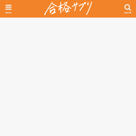
menu
search