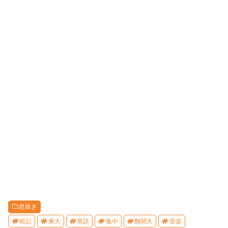
息抜き
暗記
東大
英語
集中
難関大
音楽