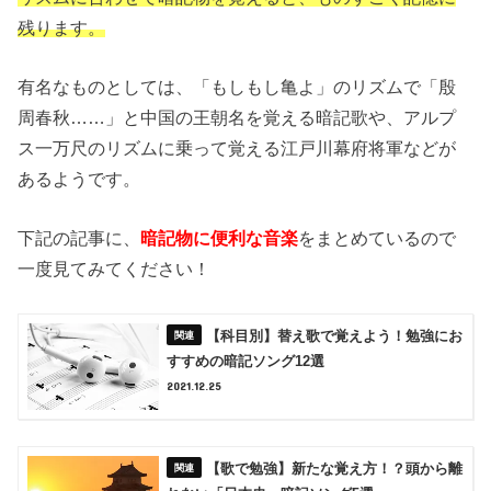
残ります。
有名なものとしては、「もしもし亀よ」のリズムで「殷
周春秋……」と中国の王朝名を覚える暗記歌や、アルプ
ス一万尺のリズムに乗って覚える江戸川幕府将軍などが
あるようです。
下記の記事に、
暗記物に便利な音楽
をまとめているので
一度見てみてください！
【科目別】替え歌で覚えよう！勉強にお
すすめの暗記ソング12選
2021.12.25
【歌で勉強】新たな覚え方！？頭から離